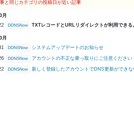
事と同じカテゴリの投稿日が近い記事
10月
/22
TXTレコードとURLリダイレクトが利用でき
DDNSNow
10月
/31
システムアップデートのお知らせ
DDNSNow
/26
アカウントの不正な乗っ取りにご注意ください
DDNSNow
/22
新しく登録したアカウントでDNS更新ができ
DDNSNow