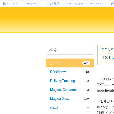
捨てメアド
絵チャ
LIVE配信
ファイル転送
チャット
DDNS
TX
すべて
481
DDNSNow
13
・TXT
DeliveryTracking
3
TXTレ
Magical Converter
google
2
MagicalDraw
100
・URL
Webサ
chaat
8
独自ドメ