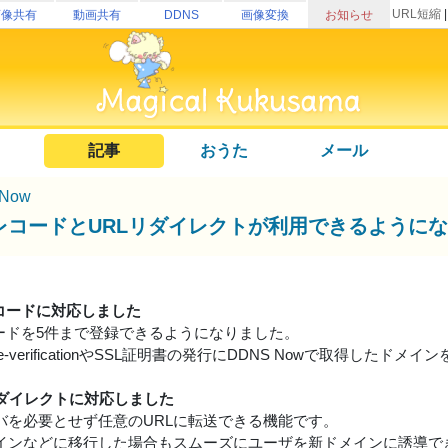
URL短縮
画像共有
動画共有
DDNS
画像変換
お知らせ
記事
おうた
メール
Now
TレコードとURLリダイレクトが利用できるように
レコードに対応しました
コードを5件まで登録できるようになりました。
-site-verificationやSSL証明書の発行にDDNS Nowで取得し
リダイレクトに対応しました
ーバを必要とせず任意のURLに転送できる機能です。
インなどに移行した場合もスムーズにユーザを新ドメインに誘導で