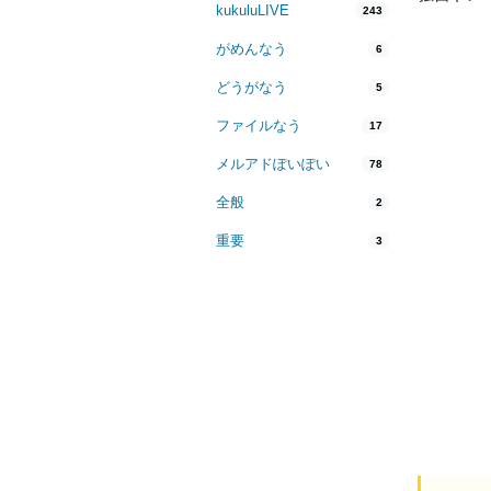
kukuluLIVE
243
がめんなう
6
どうがなう
5
ファイルなう
17
メルアドぽいぽい
78
全般
2
重要
3