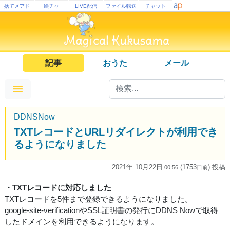
捨てメアド
絵チャ
LIVE配信
ファイル転送
チャット
記事
おうた
メール
DDNSNow
TXTレコードとURLリダイレクトが利用でき
るようになりました
2021年 10月22日
(1753
) 投稿
00:56
日
前
・TXTレコードに対応しました
TXTレコードを5件まで登録できるようになりました。
google-site-verificationやSSL証明書の発行にDDNS Nowで取得
したドメインを利用できるようになります。