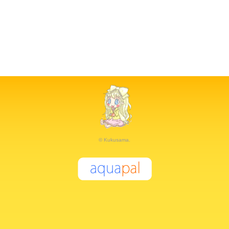
© Kukusama.