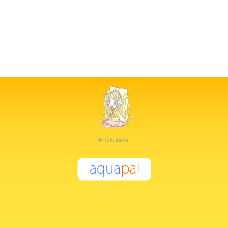
© Kukusama.