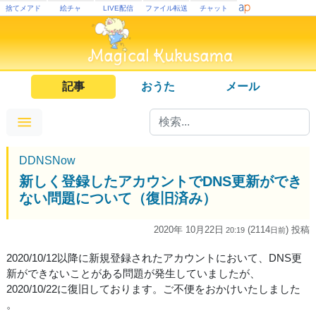
捨てメアド
絵チャ
LIVE配信
ファイル転送
チャット
記事
おうた
メール
DDNSNow
新しく登録したアカウントでDNS更新ができ
ない問題について（復旧済み）
2020年 10月22日
(2114
) 投稿
20:19
日
前
2020/10/12以降に新規登録されたアカウントにおいて、DNS更
新ができないことがある問題が発生していましたが、
2020/10/22に復旧しております。ご不便をおかけいたしました
。