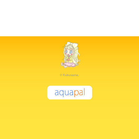
© Kukusama.