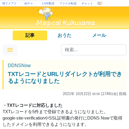
捨てメアド
絵チャ
LIVE配信
ファイル転送
チャット
記事
おうた
メール
DDNSNow
TXTレコードとURLリダイレクトが利用でき
るようになりました
2021年 10月22日
(1749
) 投稿
00:56
日
前
・TXTレコードに対応しました
TXTレコードを5件まで登録できるようになりました。
google-site-verificationやSSL証明書の発行にDDNS Nowで取得
したドメインを利用できるようになります。