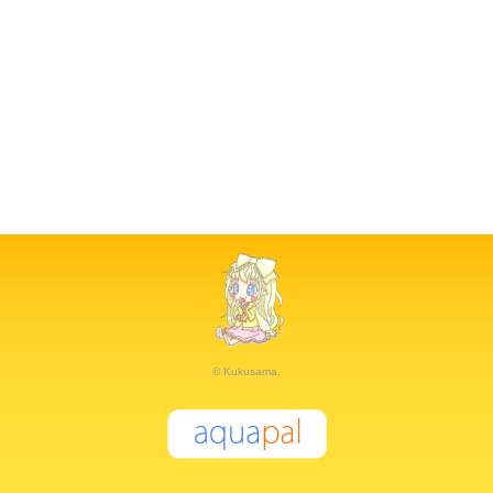
© Kukusama.