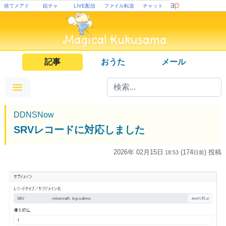
捨てメアド
絵チャ
LIVE配信
ファイル転送
チャット
記事
おうた
メール
DDNSNow
SRVレコードに対応しました
2026年 02月15日
(174
) 投稿
18:53
日
前