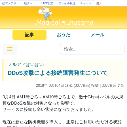
捨てメアド
絵チャ
LIVE配信
ファイル転送
チャット
記事
おうた
メール
メルアドぽいぽい
DDoS攻撃による接続障害発生について
2018年 03月04日
(3077
) 投稿
| 3077
更新
13:42
日
前
日
前
3月4日 AM1時ごろ～AM10時ごろまで、数十Gbpsレベルの大規
模なDDoS攻撃の対象となった影響で、
サービスに接続し辛い状況になっておりました。
現在は新たな防御機能を導入し、正常にご利用いただける状態