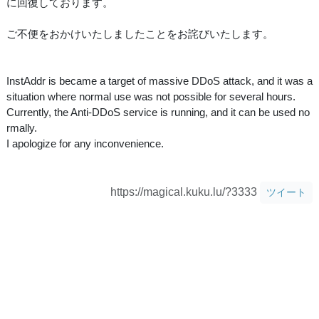
に回復しております。
ご不便をおかけいたしましたことをお詫びいたします。
InstAddr is became a target of massive DDoS attack, and it was a
situation where normal use was not possible for several hours.
Currently, the Anti-DDoS service is running, and it can be used no
rmally.
I apologize for any inconvenience.
https://magical.kuku.lu/?3333
ツイート