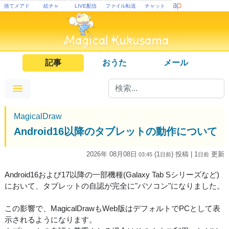
捨てメアド
絵チャ
LIVE配信
ファイル転送
チャット
記事
おうた
メール
MagicalDraw
Android16以降のタブレットの動作について
2026年 08月08日
(1
) 投稿
| 1
更新
03:45
日
前
日
前
Android16および17以降の一部機種(Galaxy Tab Sシリーズなど)
において、タブレットの自認が完全に"パソコン"になりました。
この影響で、MagicalDrawもWeb版はデフォルトでPCとして表
示されるようになります。