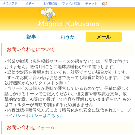
捨てメアド
絵チャ
LIVE配信
ファイル転送
チャット
記事
おうた
メール
お問い合わせについて
- 営業や勧誘（広告掲載やサービスの紹介など）は一切受け付けて
おりません。送信1回ごとに地球温暖化が10％進行します。
- 返信や対応を希望されていても、対応できない場合があります。
- すべてお問い合わせはお急ぎであっても順番に対応します。（法
執行機関からのリクエストを除く）
- 当サービスは個人が趣味で運営しているものです。仔猫に優しく
話しかけるトーンでご記入ください。怪文書や非常識な文章、攻
撃的な文章、AI等に丸投げして内容を理解しないまま送られたもの
はフィルターが自動で削除するため届きません。
- 内容は標準暗号化方式により暗号化され安全に送信されます。
プ
ライバシーポリシーはこちら。
お問い合わせフォーム