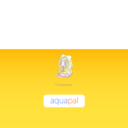
© Kukusama.