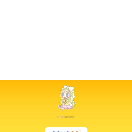
© Kukusama.