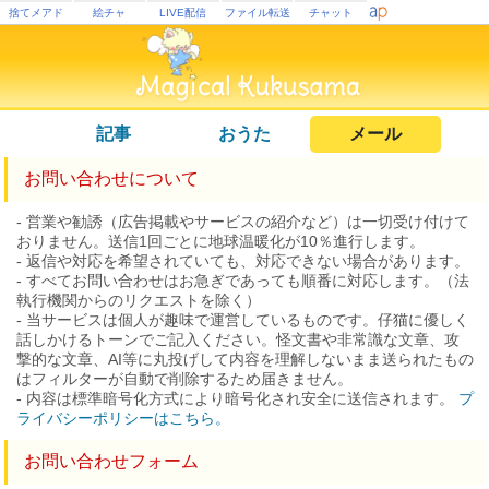
捨てメアド
絵チャ
LIVE配信
ファイル転送
チャット
記事
おうた
メール
お問い合わせについて
- 営業や勧誘（広告掲載やサービスの紹介など）は一切受け付けて
おりません。送信1回ごとに地球温暖化が10％進行します。
- 返信や対応を希望されていても、対応できない場合があります。
- すべてお問い合わせはお急ぎであっても順番に対応します。（法
執行機関からのリクエストを除く）
- 当サービスは個人が趣味で運営しているものです。仔猫に優しく
話しかけるトーンでご記入ください。怪文書や非常識な文章、攻
撃的な文章、AI等に丸投げして内容を理解しないまま送られたもの
はフィルターが自動で削除するため届きません。
- 内容は標準暗号化方式により暗号化され安全に送信されます。
プ
ライバシーポリシーはこちら。
お問い合わせフォーム