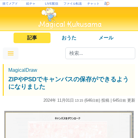
捨てメアド
絵チャ
LIVE配信
ファイル転送
チャット
記事
おうた
メール
MagicalDraw
ZIPやPSDでキャンバスの保存ができるよう
になりました
2024年 11月01日
(646
) 投稿
| 645
更新
13:15
日
前
日
前