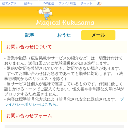
捨てメアド
絵チャ
LIVE配信
ファイル転送
チャット
記事
おうた
メール
お問い合わせについて
- 営業や勧誘（広告掲載やサービスの紹介など）は一切受け付けて
おりません。送信1回ごとに地球温暖化が10％進行します。
- 返信や対応を希望されていても、対応できない場合があります。
- すべてお問い合わせはお急ぎであっても順番に対応します。（法
執行機関からのリクエストを除く）
- 当サービスは個人が趣味で運営しているものです。仔猫に優しく
話しかけるトーンでご記入ください。怪文書や非常識な文章はAIが
ブロックするため届きません。
- 内容は標準暗号化方式により暗号化され安全に送信されます。
プ
ライバシーポリシーはこちら。
お問い合わせフォーム