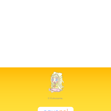
© Kukusama.