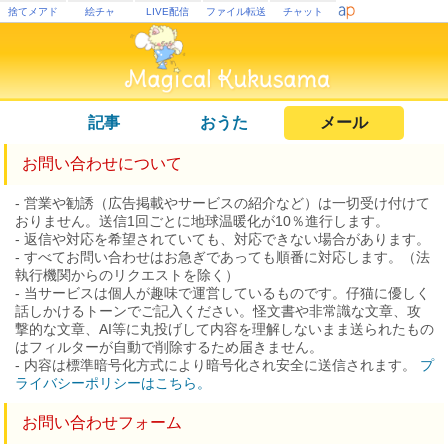
捨てメアド
絵チャ
LIVE配信
ファイル転送
チャット
記事
おうた
メール
お問い合わせについて
- 営業や勧誘（広告掲載やサービスの紹介など）は一切受け付けて
おりません。送信1回ごとに地球温暖化が10％進行します。
- 返信や対応を希望されていても、対応できない場合があります。
- すべてお問い合わせはお急ぎであっても順番に対応します。（法
執行機関からのリクエストを除く）
- 当サービスは個人が趣味で運営しているものです。仔猫に優しく
話しかけるトーンでご記入ください。怪文書や非常識な文章、攻
撃的な文章、AI等に丸投げして内容を理解しないまま送られたもの
はフィルターが自動で削除するため届きません。
- 内容は標準暗号化方式により暗号化され安全に送信されます。
プ
ライバシーポリシーはこちら。
お問い合わせフォーム