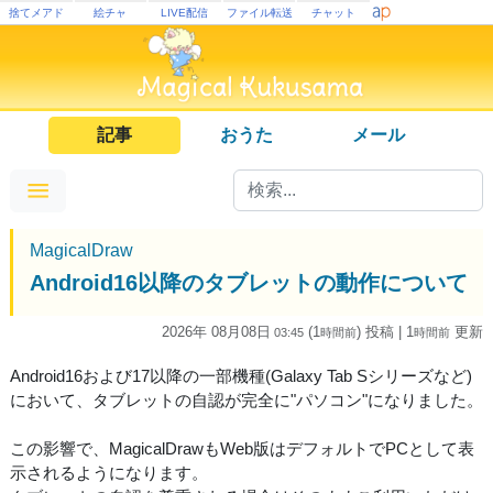
捨てメアド
絵チャ
LIVE配信
ファイル転送
チャット
記事
おうた
メール
MagicalDraw
Android16以降のタブレットの動作について
2026年 08月08日
(1
) 投稿
| 1
更新
03:45
時間
前
時間
前
Android16および17以降の一部機種(Galaxy Tab Sシリーズなど)
において、タブレットの自認が完全に"パソコン"になりました。
この影響で、MagicalDrawもWeb版はデフォルトでPCとして表
示されるようになります。