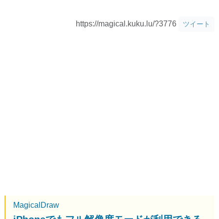
https://magical.kuku.lu/?3776
ツイート
MagicalDraw