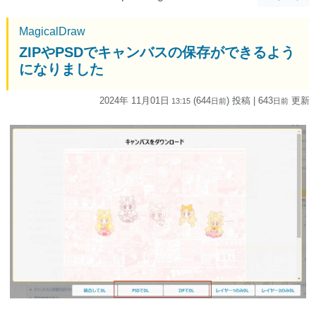
MagicalDraw
ZIPやPSDでキャンバスの保存ができるよう
になりました
2024年 11月01日
(644
) 投稿
| 643
更新
13:15
日
前
日
前