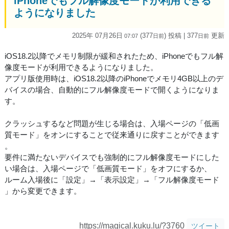
iPhoneでもフル解像度モードが利用できる
ようになりました
2025年 07月26日
(377
) 投稿
| 377
更新
07:07
日
前
日
前
iOS18.2以降でメモリ制限が緩和されたため、iPhoneでもフル解
像度モードが利用できるようになりました。
アプリ版使用時は、iOS18.2以降のiPhoneでメモリ4GB以上のデ
バイスの場合、自動的にフル解像度モードで開くようになりま
す。
クラッシュするなど問題が生じる場合は、入場ページの「低画
質モード」をオンにすることで従来通りに戻すことができます
。
要件に満たないデバイスでも強制的にフル解像度モードにした
い場合は、入場ページで「低画質モード」をオフにするか、
ルーム入場後に「設定」→「表示設定」→「フル解像度モード
」から変更できます。
https://magical.kuku.lu/?3760
ツイート