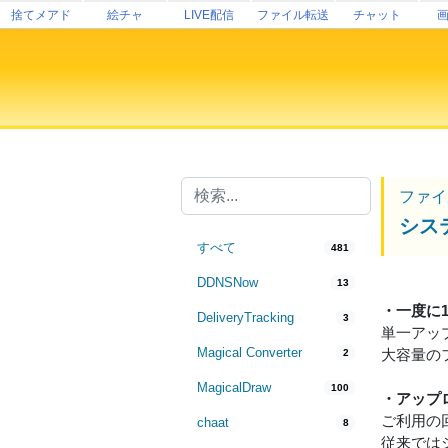
捨てメアド
絵チャ
LIVE配信
ファイル転送
チャット
ファイ
シス
すべて
481
DDNSNow
13
・一度に
DeliveryTracking
3
単一アッ
Magical Converter
大容量の
2
MagicalDraw
100
・アップ
ご利用の
chaat
8
従来では