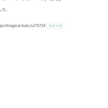
した。
tps://magical.kuku.lu/?3724
ツイート