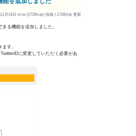
ド機能を追加しました
 11月14日
(1728
) 投稿
| 1728
更新
03:56
日
前
日
前
定できる機能を追加しました。
きます。
はTwitterIDに変更していただく必要があ