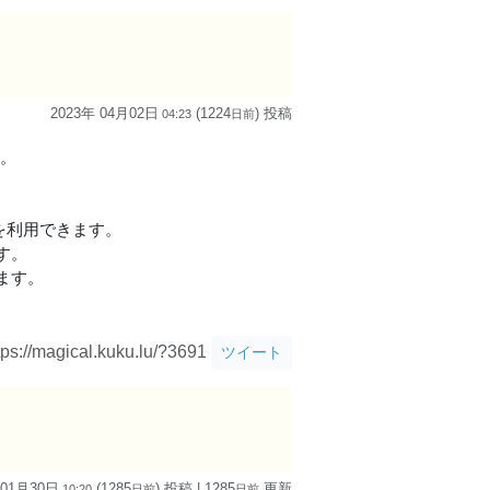
2023年 04月02日
(1224
) 投稿
04:23
日
前
す。
を利用できます。
す。
ます。
tps://magical.kuku.lu/?3691
ツイート
 01月30日
(1285
) 投稿
| 1285
更新
10:20
日
前
日
前