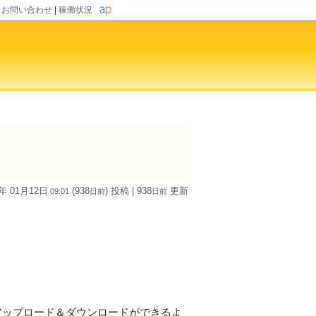
|
お問い合わせ
|
稼働状況
4年 01月12日
(938
) 投稿
| 938
更新
09:01
日
前
日
前
sでアップロード＆ダウンロードができるよ