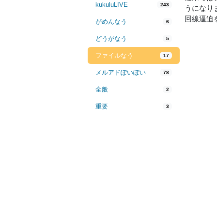
kukuluLIVE
243
うになり
回線逼迫
がめんなう
6
どうがなう
5
ファイルなう
17
メルアドぽいぽい
78
全般
2
重要
3