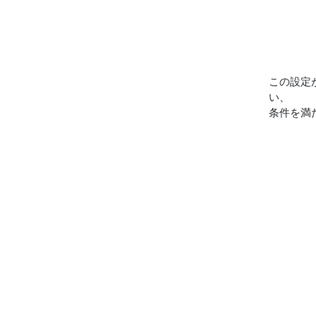
この設定
い、
条件を満