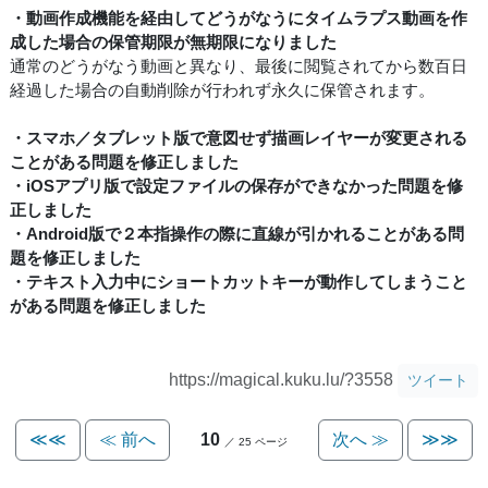
・動画作成機能を経由してどうがなうにタイムラプス動画を作
成した場合の保管期限が無期限になりました
通常のどうがなう動画と異なり、最後に閲覧されてから数百日
経過した場合の自動削除が行われず永久に保管されます。
・スマホ／タブレット版で意図せず描画レイヤーが変更される
ことがある問題を修正しました
・iOSアプリ版で設定ファイルの保存ができなかった問題を修
正しました
・Android版で２本指操作の際に直線が引かれることがある問
題を修正しました
・テキスト入力中にショートカットキーが動作してしまうこと
がある問題を修正しました
https://magical.kuku.lu/?3558
ツイート
≪≪
≪ 前へ
10
次へ ≫
≫≫
／ 25 ページ