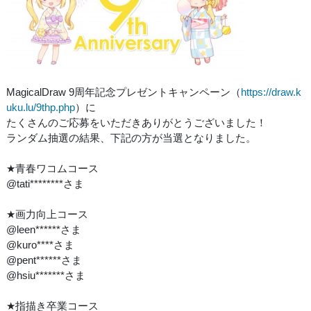
MagicalDraw 9周年記念プレゼントキャンペーン（
https://draw.k
uku.lu/9thp.php
）に
たくさんのご応募をいただきありがとうございました！
ランダム抽選の結果、下記の方が当選となりました。
★青春ワコムコース
@tati********さま
★画力向上コース
@leen******さま
@kuro****さま
@pent******さま
@hsiu*******さま
★指描き卒業コース