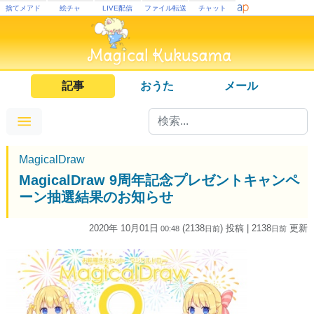
捨てメアド
絵チャ
LIVE配信
ファイル転送
チャット
記事
おうた
メール
MagicalDraw
MagicalDraw 9周年記念プレゼントキャンペ
ーン抽選結果のお知らせ
2020年 10月01日
(2138
) 投稿
| 2138
更新
00:48
日
前
日
前