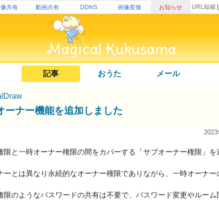
URL短縮
画像共有
動画共有
DDNS
画像変換
お知らせ
記事
おうた
メール
alDraw
オーナー機能を追加しました
202
権限と一時オーナー権限の間をカバーする「サブオーナー権限」を
ナーとは異なり永続的なオーナー権限でありながら、一時オーナー
権限のようなパスワードの共有は不要で、パスワード変更やルーム