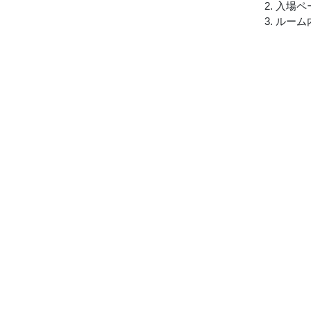
2. 入
3. ル