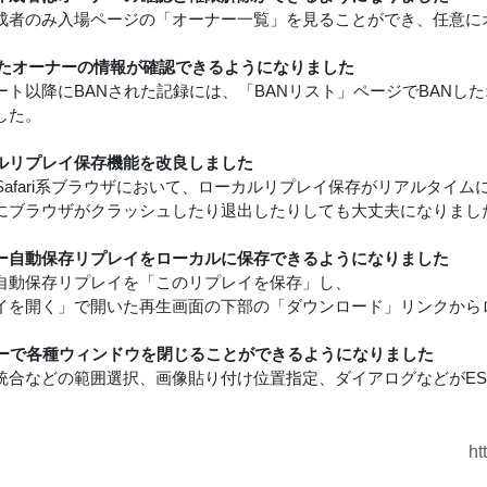
成者のみ入場ページの「オーナー一覧」を見ることができ、任意に
したオーナーの情報が確認できるようになりました
ート以降にBANされた記録には、「BANリスト」ページでBANし
した。
ルリプレイ保存機能を改良しました
e, Safari系ブラウザにおいて、ローカルリプレイ保存がリアルタ
にブラウザがクラッシュしたり退出したりしても大丈夫になりまし
ー自動保存リプレイをローカルに保存できるようになりました
自動保存リプレイを「このリプレイを保存」し、
イを開く」で開いた再生画面の下部の「ダウンロード」リンクから
キーで各種ウィンドウを閉じることができるようになりました
統合などの範囲選択、画像貼り付け位置指定、ダイアログなどがES
ht