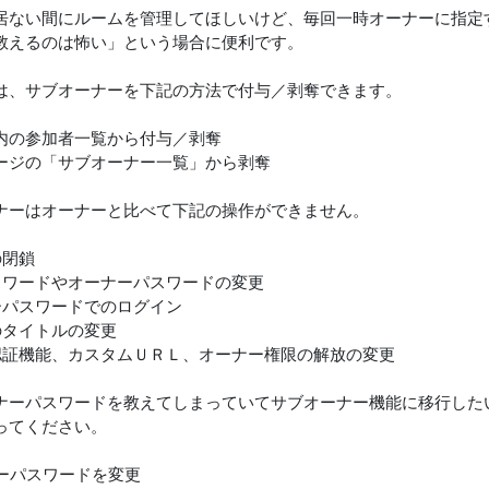
居ない間にルームを管理してほしいけど、毎回一時オーナーに指定
教えるのは怖い」という場合に便利です。
は、サブオーナーを下記の方法で付与／剥奪できます。
内の参加者一覧から付与／剥奪
ージの「サブオーナー一覧」から剥奪
ナーはオーナーと比べて下記の操作ができません。
の閉鎖
スワードやオーナーパスワードの変更
ーパスワードでのログイン
のタイトルの変更
認証機能、カスタムＵＲＬ、オーナー権限の解放の変更
ナーパスワードを教えてしまっていてサブオーナー機能に移行した
ってください。
ナーパスワードを変更