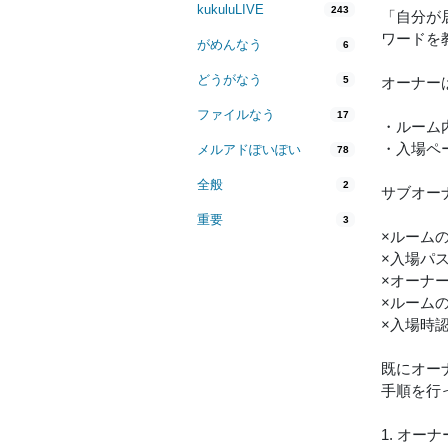
kukuluLIVE
243
「自分が
ワードを
がめんなう
6
どうがなう
5
オーナー
ファイルなう
17
・ルーム
・入場ペ
メルアドぽいぽい
78
全般
2
サブオー
重要
3
×ルーム
×入場パ
×オーナ
×ルーム
×入場時
既にオー
手順を行
1. オー