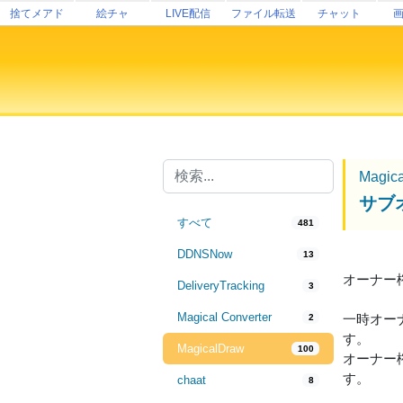
捨てメアド
絵チャ
LIVE配信
ファイル転送
チャット
Magic
サブ
すべて
481
DDNSNow
13
オーナー
DeliveryTracking
3
Magical Converter
一時オー
2
す。
MagicalDraw
100
オーナー
す。
chaat
8