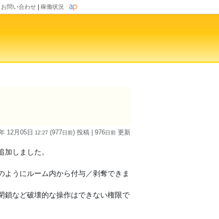
|
お問い合わせ
|
稼働状況
3年 12月05日
(977
) 投稿
| 976
更新
12:27
日
前
日
前
追加しました。
のようにルーム内から付与／剥奪できま
閉鎖など破壊的な操作はできない権限で