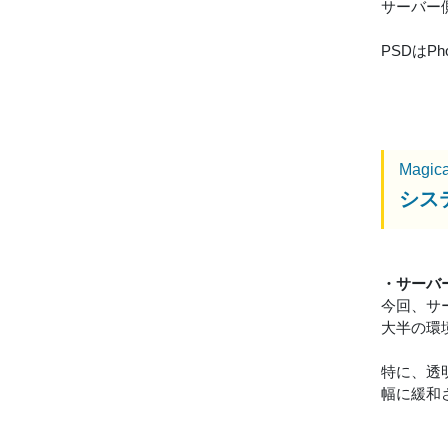
サーバー
PSDはP
Magic
シス
・サーバ
今回、サ
大半の環
特に、透
幅に緩和