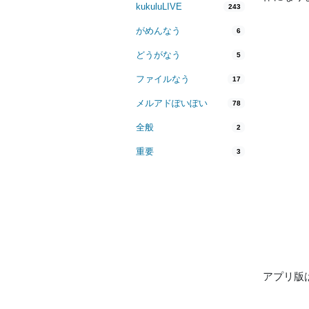
kukuluLIVE
243
がめんなう
6
どうがなう
5
ファイルなう
17
メルアドぽいぽい
78
全般
2
重要
3
アプリ版