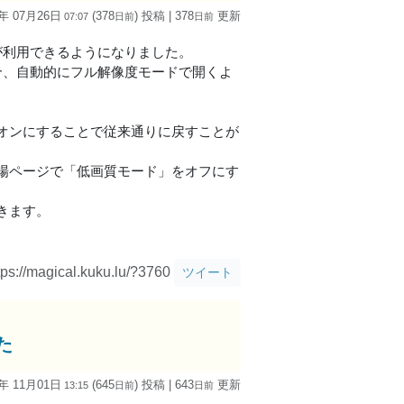
5年 07月26日
(378
) 投稿
| 378
更新
07:07
日
前
日
前
ードが利用できるようになりました。
の場合、自動的にフル解像度モードで開くよ
オンにすることで従来通りに戻すことが
場ページで「低画質モード」をオフにす
きます。
tps://magical.kuku.lu/?3760
ツイート
た
4年 11月01日
(645
) 投稿
| 643
更新
13:15
日
前
日
前