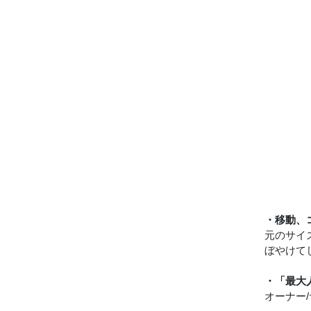
・移動、
元のサイ
ぼやけて
・「最大
オーナー