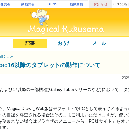
URL短縮
画像共有
動画共有
DDNS
画像変換
お知らせ
記事
おうた
メール
alDraw
droid16以降のタブレットの動作について
202
id16および17以降の一部機種(Galaxy Tab Sシリーズなど)にお
。
、MagicalDrawもWeb版はデフォルトでPCとして表示されるよ
トの自認を尊重される場合はそのままご利用いただけますが、使い
を望まれない場合はブラウザのメニューから「PC版サイト」をオ
ます。