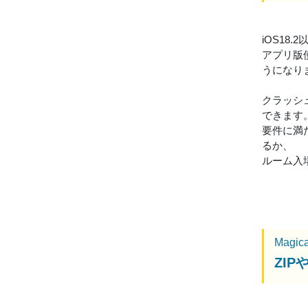
iOS18
アプリ版使
うになり
クラッシ
できます
要件に満
るか、
ルーム入
Magic
ZI