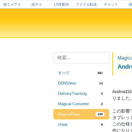
捨てメアド
絵チャ
LIVE配信
ファイル転送
チャット
Magic
An
すべて
481
DDNSNow
13
Andro
DeliveryTracking
3
りました
Magical Converter
2
この影響で
MagicalDraw
100
タブレッ
この仕様
chaat
8
作になり