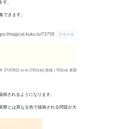
ます。
ま編集できます。
tps://magical.kuku.lu/?3759
ツイート
4年 07月06日
(763
) 投稿
| 763
更新
02:56
日
前
日
前
描画されるようになります。
、実際とは異なる色で描画される問題が大