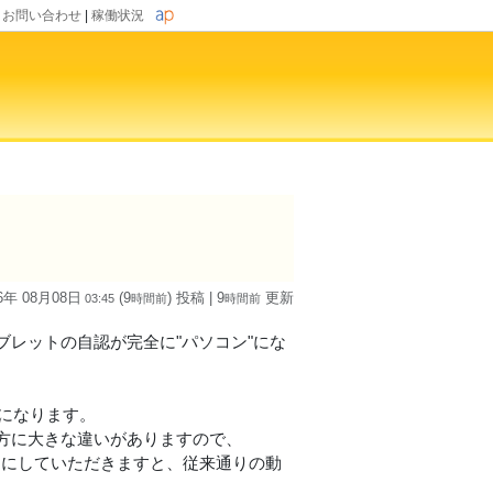
|
お問い合わせ
|
稼働状況
6年 08月08日
(9
) 投稿
| 9
更新
03:45
時間
前
時間
前
いて、タブレットの自認が完全に"パソコン"にな
うになります。
方に大きな違いがありますので、
フにしていただきますと、従来通りの動