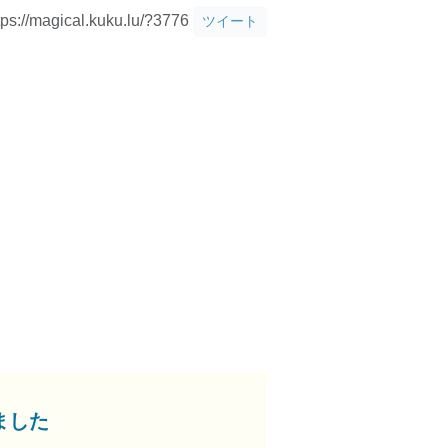
tps://magical.kuku.lu/?3776
ツイート
ました