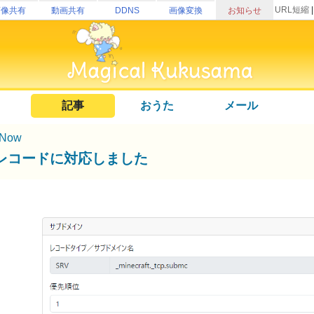
URL短縮
画像共有
動画共有
DDNS
画像変換
お知らせ
記事
おうた
メール
Now
Vレコードに対応しました