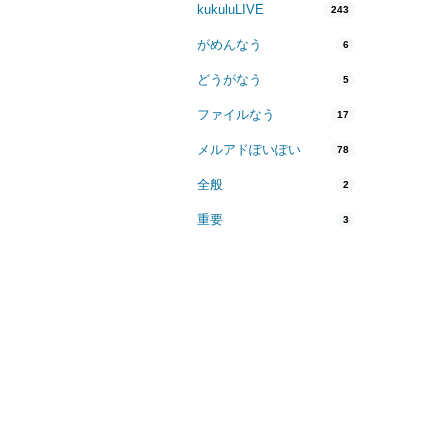
kukuluLIVE
243
がめんなう
6
どうがなう
5
ファイルなう
17
メルアドぽいぽい
78
全般
2
重要
3