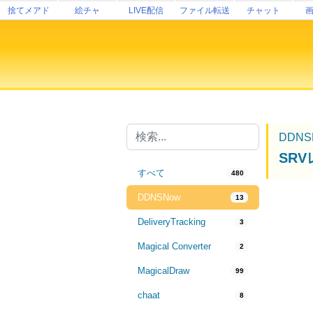
捨てメアド
絵チャ
LIVE配信
ファイル転送
チャット
DDNS
SR
すべて
480
DDNSNow
13
DeliveryTracking
3
Magical Converter
2
MagicalDraw
99
chaat
8