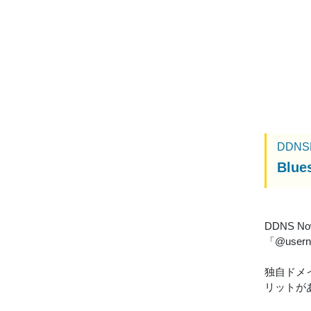
DDNS
Blu
DDNS 
「@use
独自ドメイ
リットが