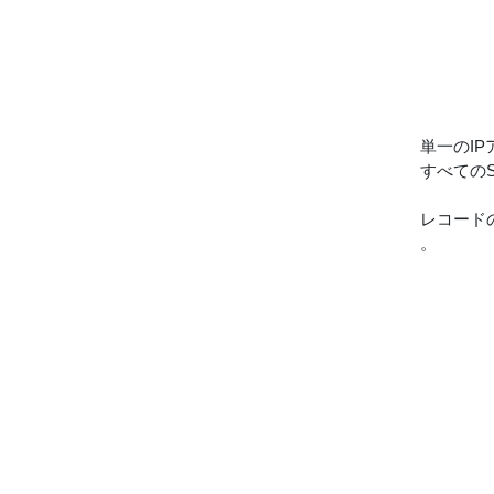
単一のI
すべての
レコード
。