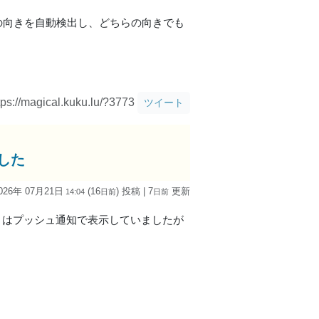
の向きを自動検出し、どちらの向きでも
tps://magical.kuku.lu/?3773
ツイート
ました
026年 07月21日
(16
) 投稿
| 7
更新
14:04
日
前
日
前
よりコメントはプッシュ通知で表示していましたが