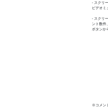
- スク
ビデオミ
- スク
ント数件
ボタンか
※コメン