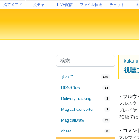
捨てメアド
絵チャ
LIVE配信
ファイル転送
チャット
kukul
視聴
すべて
480
DDNSNow
13
・フルウ
DeliveryTracking
3
フルスク
Magical Converter
プレイヤ
2
PC版で
MagicalDraw
99
・コメン
chaat
8
フルウィ