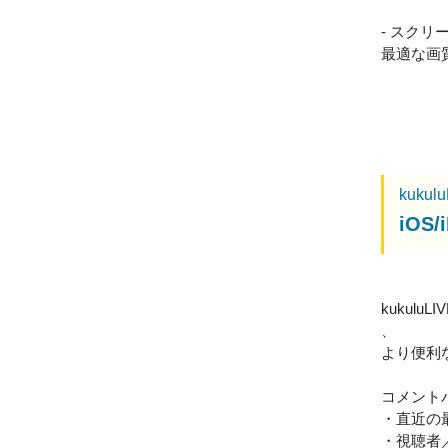
- スク
最適な画
kukul
iO
kukul
、
より便利
コメント
・直近の
・視聴者