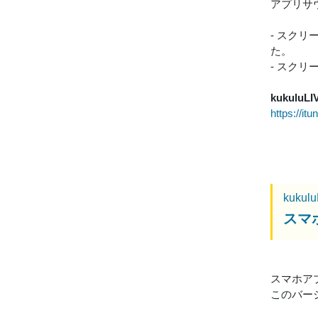
アプリサ
- スク
た。
- スク
kukuluLI
https://i
kukul
スマホ
スマホアプリ
このバー