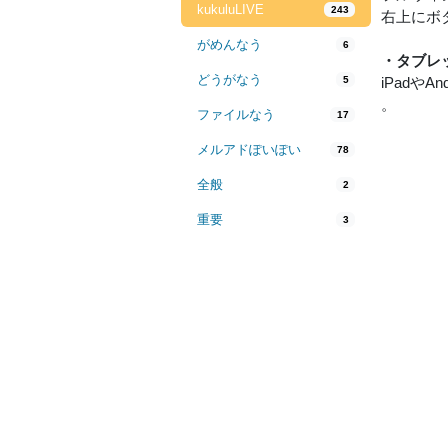
kukuluLIVE
243
右上にボ
がめんなう
6
・タブレ
どうがなう
5
iPad
。
ファイルなう
17
メルアドぽいぽい
78
全般
2
重要
3