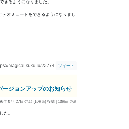
節できるようになりました。
/ビデオミュートをできるようになりまし
tps://magical.kuku.lu/?3774
ツイート
id版)」バージョンアップのお知らせ
26年 07月27日
(10
) 投稿
| 10
更新
07:12
日
前
日
前
しました。