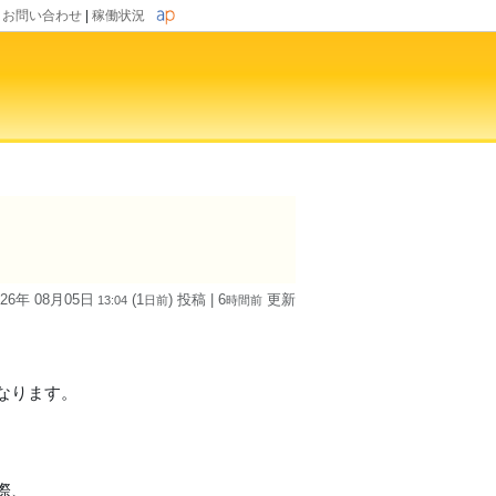
|
お問い合わせ
|
稼働状況
026年 08月05日
(1
) 投稿
| 6
更新
13:04
日
前
時間
前
。
なります。
際、