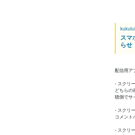
kukul
スマホ
らせ
配信用アプリ
- スク
どちらの
聴側でサ
- スク
コメント
- スク