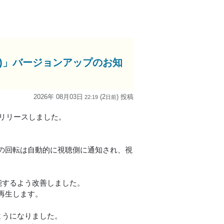
adOS版)」バージョンアップのお知
2026年 08月03日
(2
) 投稿
22:19
日
前
9.0をリリースしました。
。
の回転は自動的に視聴側に通知され、視
能するよう改善しました。
再生します。
ようになりました。