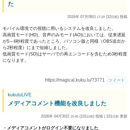
た
2026年 07月08日
(32
) 投稿
17:29
日
前
モバイル環境での視聴に用いるシステムを改良しました。
高画質モード(HD)、音声のみモード(AO)においては、従来遅延
が5～6秒程度であったところ、パソコン版と同様（OBS送出か
ら2秒程度）にまで短縮しました。
低画質モード(SD)はサーバでの再エンコードを含むため3秒程度
になります。
https://magical.kuku.lu/?3771
ツイート
kukuluLIVE
メディアコメント機能を改良しました
2026年 04月30日
(101
) 投稿
| 101
更新
15:45
日
前
日
前
・メディアコメントがログイン不要になりました