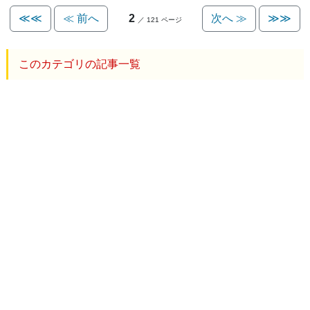
≪≪
≪ 前へ
2
次へ ≫
≫≫
／ 121 ページ
このカテゴリの記事一覧