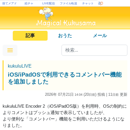
捨てメアド
絵チャ
LIVE配信
ファイル転送
チャット
記事
おうた
メール
kukuluLIVE
iOS/iPadOSで利用できるコメントバー機能
を追加しました
2026年 07月21日
(20
) 投稿
| 11
更新
14:04
日
前
日
前
kukuluLIVE Encoder 2（iOS/iPadOS版）を利用時、OSの制約に
よりコメントはプッシュ通知で表示していましたが、
より便利な「コメントバー」機能をご利用いただけるようにな
りました。