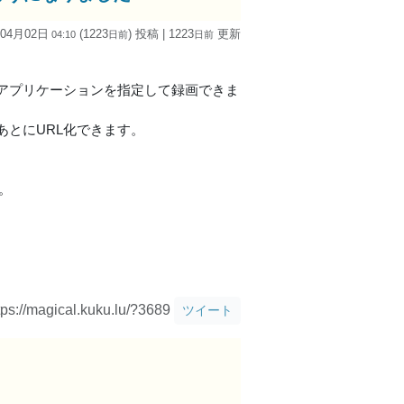
 04月02日
(1223
) 投稿
| 1223
更新
04:10
日
前
日
前
アプリケーションを指定して録画できま
とにURL化できます。
。
tps://magical.kuku.lu/?3689
ツイート