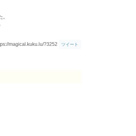
た。
。
tps://magical.kuku.lu/?3252
ツイート