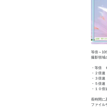
等倍～1
撮影領域
・等倍 
・２倍速
・３倍速
・５倍速
・１０倍
長時間に
ファイル