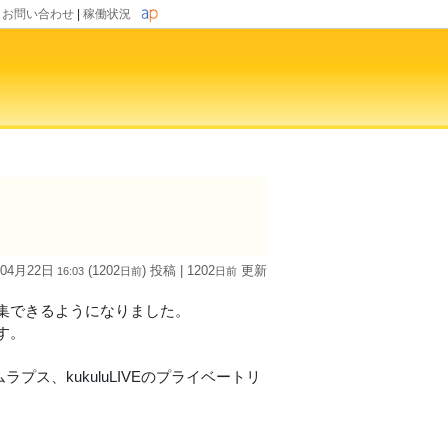
|
お問い合わせ
|
稼働状況
 04月22日
(1202
) 投稿
| 1202
更新
16:03
日
前
日
前
集できるようになりました。
す。
プス、kukuluLIVEのプライベートリ