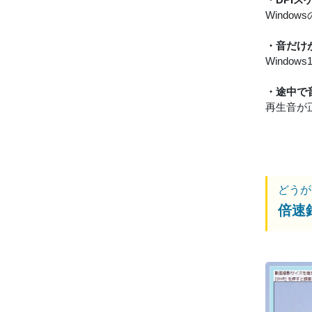
Wind
・音だけ
Windo
・途中で
再生音が
どうが
倍速