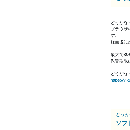
どうがな
ブラウザ
す。
録画後に
最大で3
保管期限
どうがなう
https://v.k
どうが
ソフ