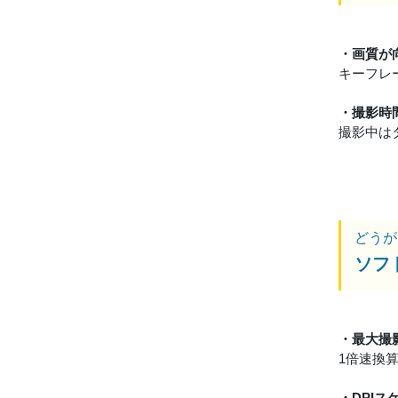
・画質が
キーフレ
・撮影時
撮影中は
どうが
ソフ
・最大撮
1倍速換
・DPI