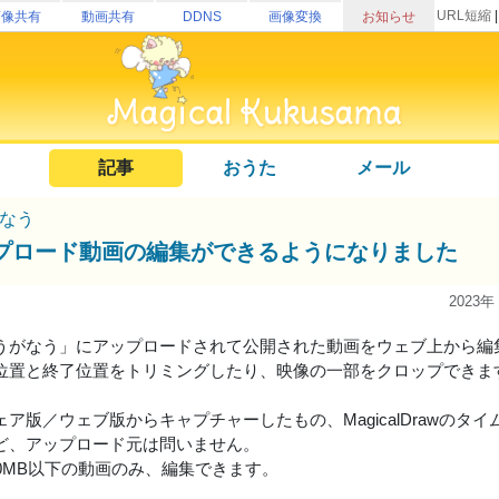
URL短縮
画像共有
動画共有
DDNS
画像変換
お知らせ
記事
おうた
メール
なう
プロード動画の編集ができるようになりました
2023年
うがなう」にアップロードされて公開された動画をウェブ上から編
位置と終了位置をトリミングしたり、映像の一部をクロップできま
ア版／ウェブ版からキャプチャーしたもの、MagicalDrawのタイムラ
ど、アップロード元は問いません。
00MB以下の動画のみ、編集できます。