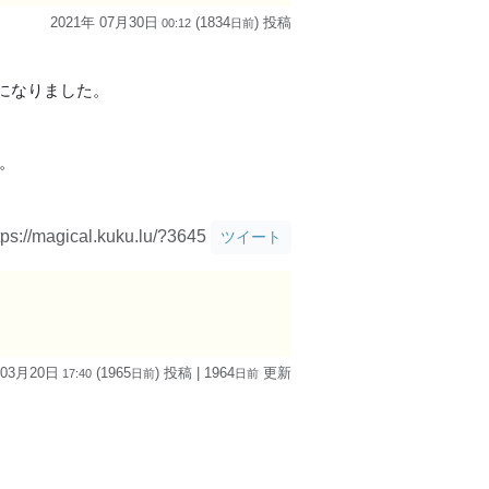
2021年 07月30日
(1834
) 投稿
00:12
日
前
になりました。
。
tps://magical.kuku.lu/?3645
ツイート
 03月20日
(1965
) 投稿
| 1964
更新
17:40
日
前
日
前