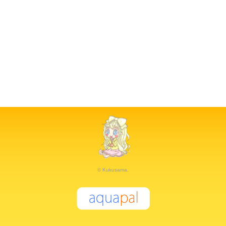
© Kukusama.