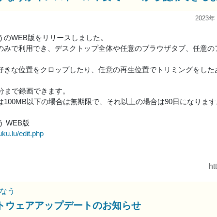
2023年
うのWEB版をリリースしました。
のみで利用でき、デスクトップ全体や任意のブラウザタブ、任意の
好きな位置をクロップしたり、任意の再生位置でトリミングをしたあ
0分まで録画できます。
は100MB以下の場合は無期限で、それ以上の場合は90日になります
 WEB版
uku.lu/edit.php
ht
なう
トウェアアップデートのお知らせ