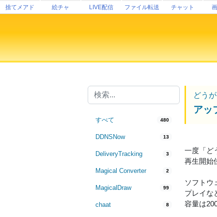
捨てメアド
絵チャ
LIVE配信
ファイル転送
チャット
どうが
アッ
すべて
480
DDNSNow
13
一度「ど
DeliveryTracking
3
再生開始
Magical Converter
2
ソフトウェ
MagicalDraw
99
プレイな
容量は2
chaat
8