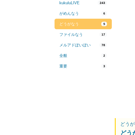
kukuluLIVE
243
がめんなう
6
どうがなう
5
ファイルなう
17
メルアドぽいぽい
78
全般
2
重要
3
どうが
どう