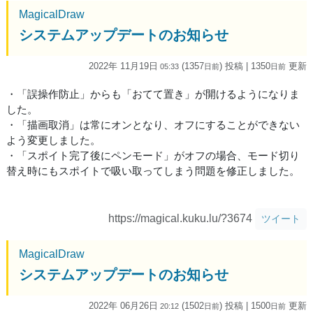
MagicalDraw
システムアップデートのお知らせ
2022年 11月19日
(1357
) 投稿
| 1350
更新
05:33
日
前
日
前
・「誤操作防止」からも「おてて置き」が開けるようになりま
した。
・「描画取消」は常にオンとなり、オフにすることができない
よう変更しました。
・「スポイト完了後にペンモード」がオフの場合、モード切り
替え時にもスポイトで吸い取ってしまう問題を修正しました。
https://magical.kuku.lu/?3674
ツイート
MagicalDraw
システムアップデートのお知らせ
2022年 06月26日
(1502
) 投稿
| 1500
更新
20:12
日
前
日
前