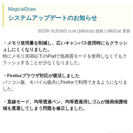
MagicalDraw
システムアップデートのお知らせ
2022年 01月16日
(1663
) 投稿
| 1662
更新
21:08
日
前
日
前
・メモリ使用量を削減し、広いキャンバス使用時にもクラッシ
ュしにくくなりました。
特にメモリ3GB以下のiPadで低画質モードを使用しなくてもク
ラッシュすることが少なくなりました。
・Firefoxブラウザ対応が復活しました
パソコン版、モバイル版共にFirefoxで利用できるようになりま
した。
・直線モード、均等透過ペン、均等透過消しゴムが描画保護領
域を貫通してしまう問題を修正しました。