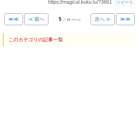
https://magical.kuku.lu/?3661
ツイート
≪≪
≪ 前へ
5
次へ ≫
≫≫
／ 25 ページ
このカテゴリの記事一覧