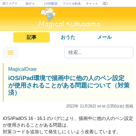
捨てメアド
絵チャ
LIVE配信
ファイル転送
チャット
記事
おうた
メール
MagicalDraw
iOS/iPad環境で描画中に他の人のペン設定
が使用されることがある問題について（対策
済）
2022年 11月26日
(1350
) 投稿
04:38
日
前
iOS/iPadOS 16 - 16.1 のバグにより、描画中に他の人のペン設定
が使用されることがある問題は、
対策コードを追加して発生しにくいよう改善しています。