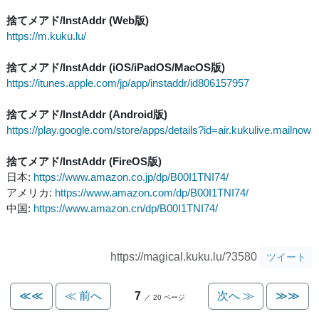
捨てメアド/InstAddr (Web版)
https://m.kuku.lu/
捨てメアド/InstAddr (iOS/iPadOS/MacOS版)
https://itunes.apple.com/jp/app/instaddr/id806157957
捨てメアド/InstAddr (Android版)
https://play.google.com/store/apps/details?id=air.kukulive.mailnow
捨てメアド/InstAddr (FireOS版)
日本:
https://www.amazon.co.jp/dp/B00I1TNI74/
アメリカ:
https://www.amazon.com/dp/B00I1TNI74/
中国:
https://www.amazon.cn/dp/B00I1TNI74/
https://magical.kuku.lu/?3580
ツイート
≪≪
≪ 前へ
7
次へ ≫
≫≫
／ 20 ページ