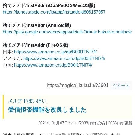
捨てメアド/InstAddr (iOS/iPadOS/MacOS版)
https://itunes.apple.com/jp/app/instaddr/id806157957
捨てメアド/InstAddr (Android版)
https://play.google.com/store/apps/details?id=air.kukulive.mailnow
捨てメアド/InstAddr (FireOS版)
日本:
https://www.amazon.co.jp/dp/B00I1TNI74/
アメリカ:
https://www.amazon.com/dp/B00I1TNI74/
中国:
https://www.amazon.cn/dp/B00I1TNI74/
https://magical.kuku.lu/?3601
ツイート
メルアドぽいぽい
受信拒否機能を改良しました
2021年 01月07日
(2038
) 投稿
| 2038
更新
17:05
日
前
日
前