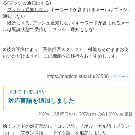
る(プッシュ通知はする)
・
プッシュ通知しない
: キーワードが含まれるメールはプッシュ
通知しない
・
既読にする, プッシュ通知しない
: キーワードが含まれるメー
ルは既読状態で受信し、プッシュ通知もしない
※後方互換により「受信拒否スクリプト」機能もそのままお使
いいただけますが、この機能への移行をおすすめします。
https://magical.kuku.lu/?3588
ツイート
メルアドぽいぽい
対応言語を追加しました
2020年 12月05日
(2072
) 投稿
| 2060
更新
03:15
日
前
日
前
捨てメアドの対応言語に「ロシア語」「ポルトガル語（ブラジ
ル）」「フランス語」「ドイツ語」を追加しました。