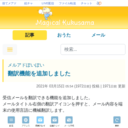
捨てメアド
絵チャ
LIVE配信
ファイル転送
チャット
記事
おうた
メール
メルアドぽいぽい
翻訳機能を追加しました
2021年 03月15日
(1972
) 投稿
| 1971
更新
05:54
日
前
日
前
受信メールを翻訳できる機能を追加しました。
メールタイトル右側の翻訳アイコンを押すと、メール内容を端
末の使用言語に機械翻訳します。