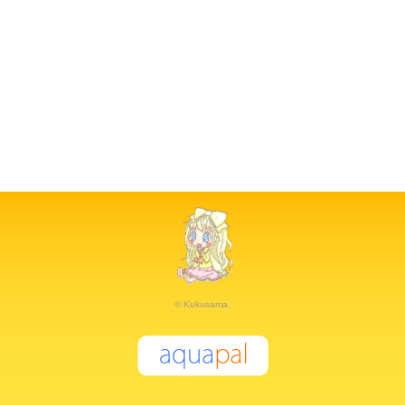
© Kukusama.