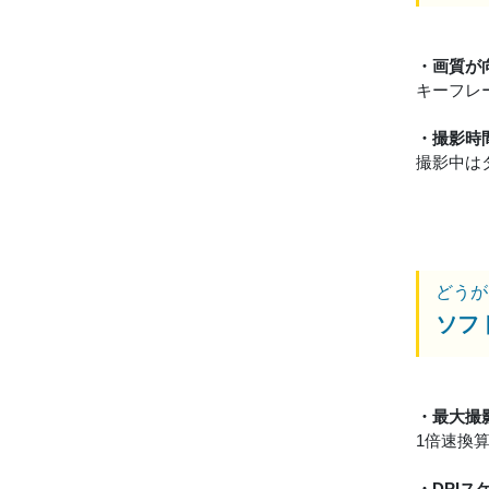
・画質が
キーフレ
・撮影時
撮影中は
どうが
ソフ
・最大撮
1倍速換
・DPI