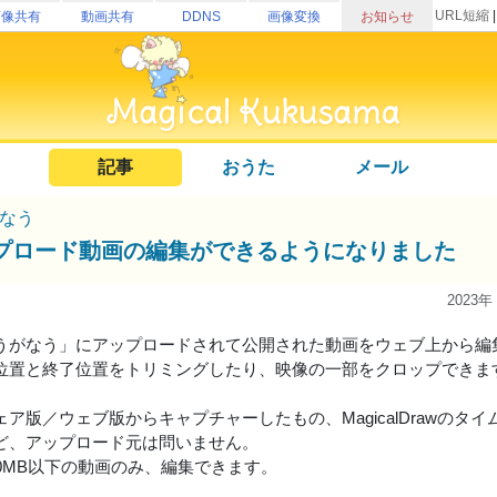
URL短縮
画像共有
動画共有
DDNS
画像変換
お知らせ
記事
おうた
メール
なう
プロード動画の編集ができるようになりました
2023年
うがなう」にアップロードされて公開された動画をウェブ上から編
位置と終了位置をトリミングしたり、映像の一部をクロップできま
ア版／ウェブ版からキャプチャーしたもの、MagicalDrawのタイムラ
ど、アップロード元は問いません。
00MB以下の動画のみ、編集できます。