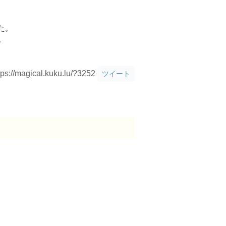
た。
。
tps://magical.kuku.lu/?3252
ツイート