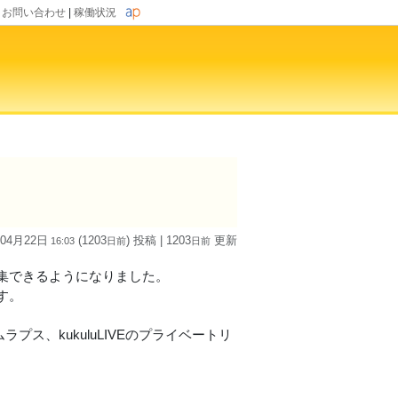
|
お問い合わせ
|
稼働状況
 04月22日
(1203
) 投稿
| 1203
更新
16:03
日
前
日
前
集できるようになりました。
す。
プス、kukuluLIVEのプライベートリ