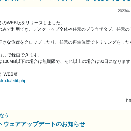
2023年
うのWEB版をリリースしました。
のみで利用でき、デスクトップ全体や任意のブラウザタブ、任意の
好きな位置をクロップしたり、任意の再生位置でトリミングをしたあ
0分まで録画できます。
は100MB以下の場合は無期限で、それ以上の場合は90日になります
 WEB版
uku.lu/edit.php
ht
なう
トウェアアップデートのお知らせ