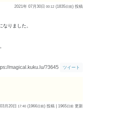
2021年 07月30日
(1835
) 投稿
00:12
日
前
になりました。
。
tps://magical.kuku.lu/?3645
ツイート
 03月20日
(1966
) 投稿
| 1965
更新
17:40
日
前
日
前