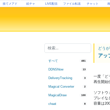
捨てメアド
絵チャ
LIVE配信
ファイル転送
チャット
どうが
アッ
すべて
481
DDNSNow
13
一度「ど
DeliveryTracking
3
再生開始
Magical Converter
2
ソフトウェ
MagicalDraw
100
プレイな
容量は2
chaat
8