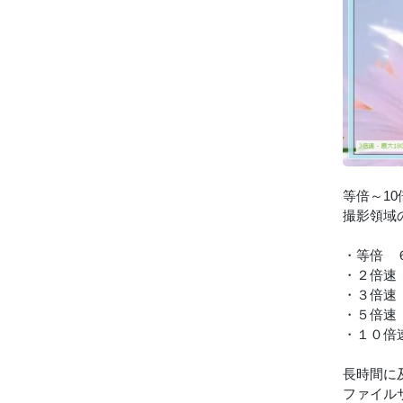
等倍～1
撮影領域
・等倍 
・２倍速
・３倍速
・５倍速
・１０倍
長時間に
ファイル