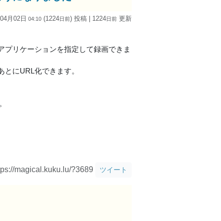
 04月02日
(1224
) 投稿
| 1224
更新
04:10
日
前
日
前
アプリケーションを指定して録画できま
とにURL化できます。
。
tps://magical.kuku.lu/?3689
ツイート