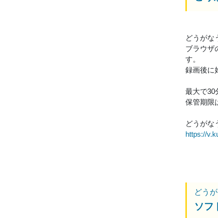
どうがな
ブラウザ
す。
録画後に
最大で3
保管期限
どうがなう
https://v.k
どうが
ソフ