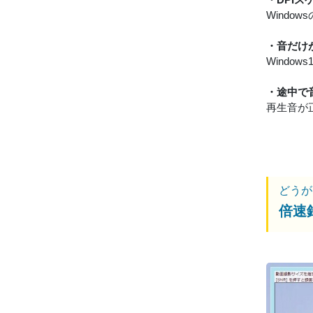
Wind
・音だけ
Windo
・途中で
再生音が
どうが
倍速