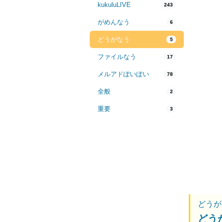
kukuluLIVE
243
がめんなう
6
どうがなう
5
ファイルなう
17
メルアドぽいぽい
78
全般
2
重要
3
どうが
どう