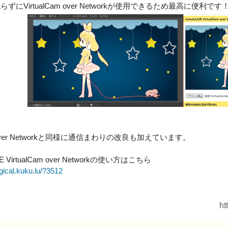
を触らずにVirtualCam over Networkが使用できるため最高に便利
g over Networkと同様に通信まわりの改良も加えています。
IVE VirtualCam over Networkの使い方はこちら
gical.kuku.lu/?3512
ht