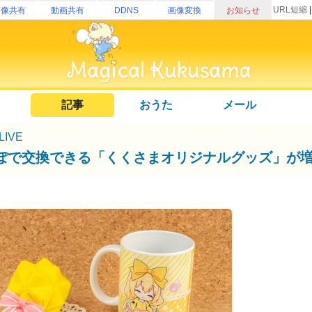
URL短縮
画像共有
動画共有
DDNS
画像変換
お知らせ
記事
おうた
メール
uLIVE
ぽで交換できる「くくさまオリジナルグッズ」が