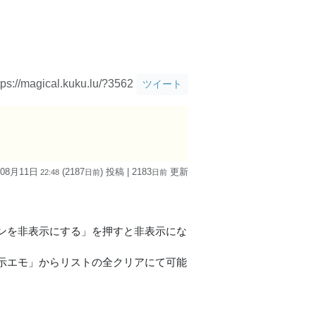
tps://magical.kuku.lu/?3562
ツイート
 08月11日
(2187
) 投稿
| 2183
更新
22:48
日
前
日
前
ンを非表示にする」を押すと非表示にな
示エモ」からリストの全クリアにて可能