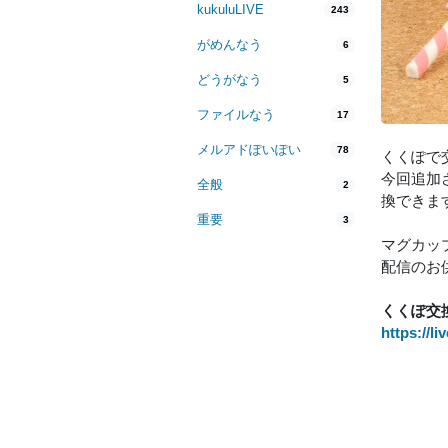
kukuluLIVE
243
がめんなう
6
どうがなう
5
ファイルなう
17
メルアドぽいぽい
78
くくぽで
今回追加
全般
2
換できま
重要
3
マグカップ
配信のお
くくぽ交
https://l