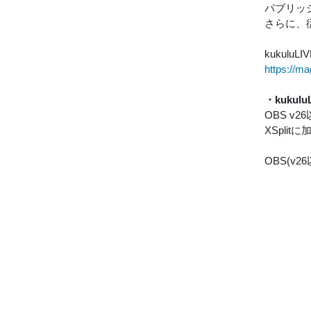
パブリッ
さらに、
kukuluL
https://ma
・kukulu
OBS v2
XSpli
OBS(