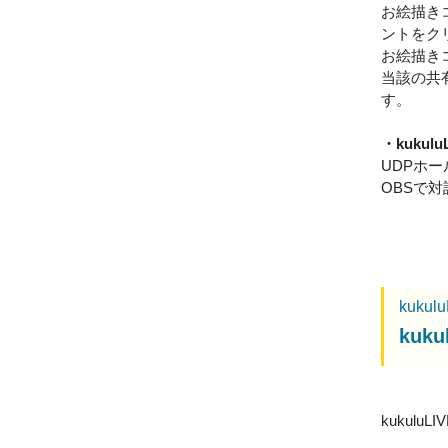
お絵描き
ントをク
お絵描きコ
当該の共
す。
・kukulu
UDPホ
OBSで
kukul
kuk
kukulu