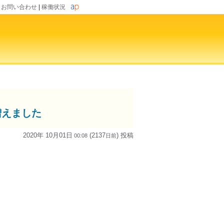
|
お問い合わせ
|
稼働状況
増えました
2020年 10月01日
(2137
) 投稿
00:08
日
前