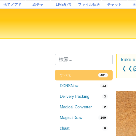
捨てメアド
絵チャ
LIVE配信
ファイル転送
チャット
kukul
くく
すべて
481
DDNSNow
13
DeliveryTracking
3
Magical Converter
2
MagicalDraw
100
chaat
8