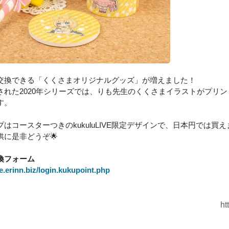
交換できる「くくさまオリジナルグッズ」が増えました！
された2020年シリーズでは、りも先生のくくさまイラストがプリ
す。
はコースターつきのkukuluLIVE限定デザインで、日本円では買
供に是非どうぞ🌟
換フォーム
ive.erinn.biz/login.kukupoint.php
ht