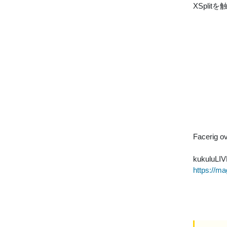
XSplit
Faceri
kukuluL
https://ma