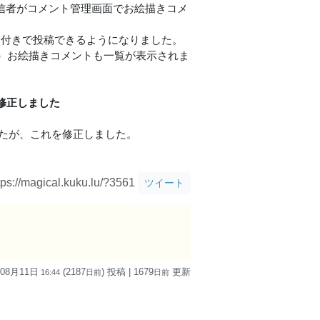
信者がコメント管理画面でお絵描きコメ
ards付きで投稿できるようになりました。
）お絵描きコメントも一覧が表示されま
不具合を修正しました
、
したが、これを修正しました。
tps://magical.kuku.lu/?3561
ツイート
 08月11日
(2187
) 投稿
| 1679
更新
16:44
日
前
日
前