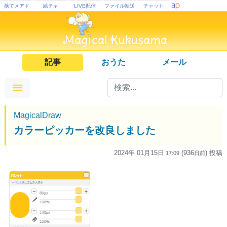
捨てメアド
絵チャ
LIVE配信
ファイル転送
チャット
記事
おうた
メール
MagicalDraw
カラーピッカーを改良しました
2024年 01月15日
(936
) 投稿
17:09
日
前