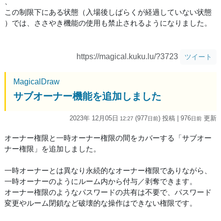
、
この制限下にある状態（入場後しばらくが経過していない状態
）では、ささやき機能の使用も禁止されるようになりました。
https://magical.kuku.lu/?3723
ツイート
MagicalDraw
サブオーナー機能を追加しました
2023年 12月05日
(977
) 投稿
| 976
更新
12:27
日
前
日
前
オーナー権限と一時オーナー権限の間をカバーする「サブオー
ナー権限」を追加しました。
一時オーナーとは異なり永続的なオーナー権限でありながら、
一時オーナーのようにルーム内から付与／剥奪できます。
オーナー権限のようなパスワードの共有は不要で、パスワード
変更やルーム閉鎖など破壊的な操作はできない権限です。