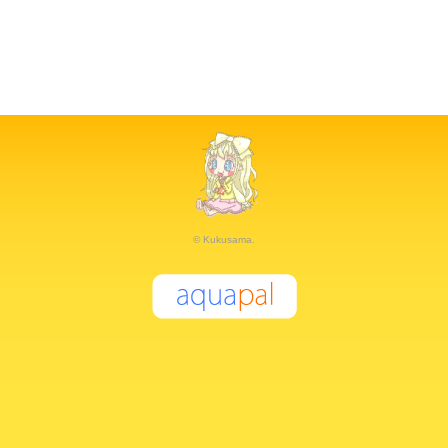
© Kukusama.