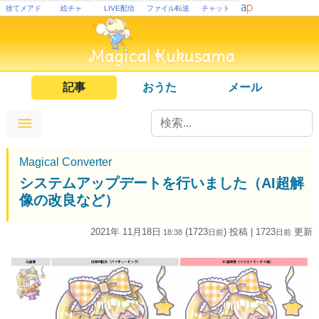
捨てメアド
絵チャ
LIVE配信
ファイル転送
チャット
記事
おうた
メール
Magical Converter
システムアップデートを行いました（AI超解
像の改良など）
2021年 11月18日
(1723
) 投稿
| 1723
更新
18:38
日
前
日
前