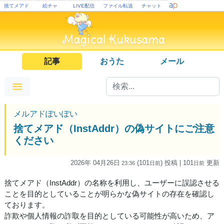
捨てメアド
絵チャ
LIVE配信
ファイル転送
チャット
記事
おうた
メール
メルアドぽいぽい
捨てメアド（InstAddr）の偽サイトにご注意
ください
2026年 04月26日
(101
) 投稿
| 101
更新
23:36
日
前
日
前
捨てメアド（InstAddr）の名称を利用し、ユーザーに誤認させる
ことを目的としていることが明らかな偽サイトの存在を確認し
ております。
詐欺や個人情報の詐取を目的としている可能性が高いため、ア