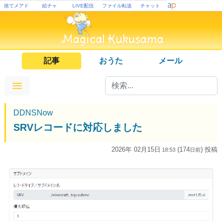
捨てメアド
絵チャ
LIVE配信
ファイル転送
チャット
記事
おうた
メール
DDNSNow
SRVレコードに対応しました
2026年 02月15日
(174
) 投稿
18:53
日
前