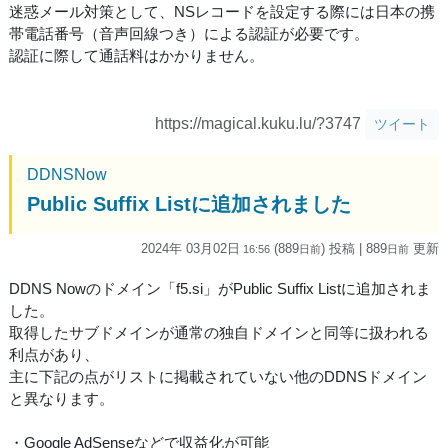
迷惑メール対策として、NSレコードを設定する際には日本の携
帯電話番号（音声回線つき）による認証が必要です。
認証に際して通話料はかかりません。
https://magical.kuku.lu/?3747
ツイート
DDNSNow
Public Suffix Listに追加されました
2024年 03月02日
(889
) 投稿
| 889
更新
16:56
日
前
日
前
DDNS Nowのドメイン「f5.si」がPublic Suffix Listに追加されま
した。
取得したサブドメインが通常の独自ドメインと同等に扱われる
利点があり、
主に下記の点がリストに掲載されていない他のDDNSドメイン
と異なります。
・Google AdSenseなどで収益化が可能