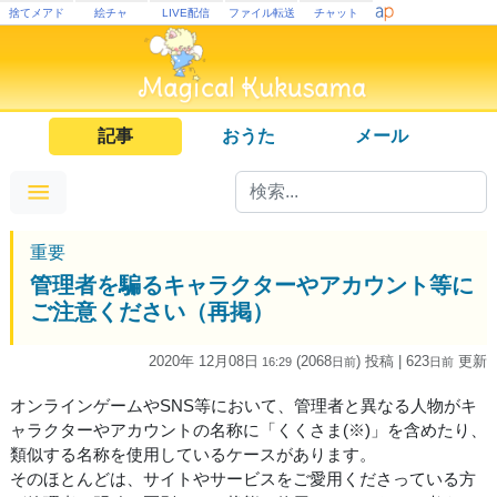
捨てメアド
絵チャ
LIVE配信
ファイル転送
チャット
記事
おうた
メール
重要
管理者を騙るキャラクターやアカウント等に
ご注意ください（再掲）
2020年 12月08日
(2068
) 投稿
| 623
更新
16:29
日
前
日
前
オンラインゲームやSNS等において、管理者と異なる人物がキ
ャラクターやアカウントの名称に「くくさま(※)」を含めたり、
類似する名称を使用しているケースがあります。
そのほとんどは、サイトやサービスをご愛用くださっている方