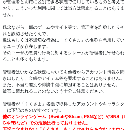
が管理者と明確に区別できる状態で使用しているものと考えて
おり、こういった利用に関しては当方は禁止することはありま
せん。
残念ながら一部のゲームやサイト等で、管理者を詐称したりそ
れと誤認させたうえで、
違法もしくは不適切な行為に「くくさま」の名称を悪用してい
るユーザが存在します。
そのユーザの悪質な行為に対するクレームが管理者に寄せられ
ることも多くあります。
管理者はいかなる状況においても他者からアカウント情報を聞
き出したり、金銭やアイテム等を要求することはありません。
また、不当な差別や誹謗中傷に加担することはありません。
被害に遭われることのないよう十分ご注意ください。
管理者が「くくさま」名義で取得したアカウントやキャラクタ
ーは下記のものがすべてです。
他のオンラインゲーム（SwitchやSteam, PSNなど）やSNS（I
GやFBなど）での活動は行っておりません。
下記に含まれない「くくさま」もしくはそれらを含むアカウン