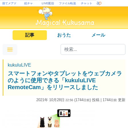
捨てメアド
絵チャ
LIVE配信
ファイル転送
チャット
記事
おうた
メール
kukuluLIVE
スマートフォンやタブレットをウェブカメラ
のように使用できる「kukuluLIVE
RemoteCam」をリリースしました
2021年 10月28日
(1744
) 投稿
| 1744
更新
22:56
日
前
日
前