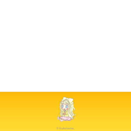
© Kukusama.