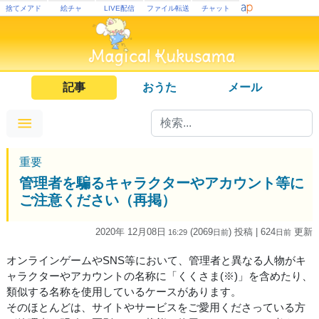
捨てメアド
絵チャ
LIVE配信
ファイル転送
チャット
記事
おうた
メール
重要
管理者を騙るキャラクターやアカウント等に
ご注意ください（再掲）
2020年 12月08日
(2069
) 投稿
| 624
更新
16:29
日
前
日
前
オンラインゲームやSNS等において、管理者と異なる人物がキ
ャラクターやアカウントの名称に「くくさま(※)」を含めたり、
類似する名称を使用しているケースがあります。
そのほとんどは、サイトやサービスをご愛用くださっている方