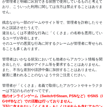
が管理者と明確に区別できる状態で使用しているものと考えて
おり、こういった利用に関しては当方は禁止することはありま
せん。
残念ながら一部のゲームやサイト等で、管理者を詐称したりそ
れと誤認させたうえで、
違法もしくは不適切な行為に「くくさま」の名称を悪用してい
るユーザが存在します。
そのユーザの悪質な行為に対するクレームが管理者に寄せられ
ることも多くあります。
管理者はいかなる状況においても他者からアカウント情報を聞
き出したり、金銭やアイテム等を要求することはありません。
また、不当な差別や誹謗中傷に加担することはありません。
被害に遭われることのないよう十分ご注意ください。
管理者が「くくさま」名義で取得したアカウントやキャラクタ
ーは下記のものがすべてです。
他のオンラインゲーム（SwitchやSteam, PSNなど）やSNS（I
GやFBなど）での活動は行っておりません。
下記に含まれない「くくさま」もしくはそれらを含むアカウン