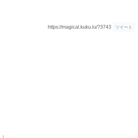
https://magical.kuku.lu/?3743
ツイート