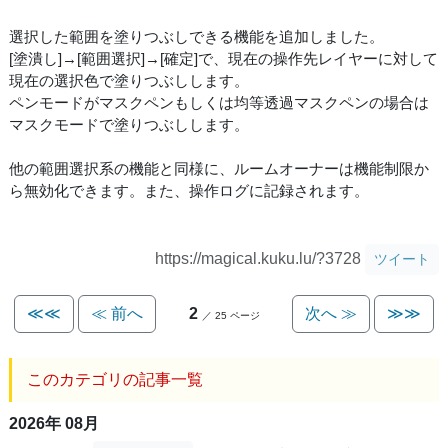
選択した範囲を塗りつぶしできる機能を追加しました。
[塗潰し]→[範囲選択]→[確定]で、現在の操作先レイヤーに対して
現在の選択色で塗りつぶしします。
ペンモードがマスクペンもしくは均等透過マスクペンの場合は
マスクモードで塗りつぶしします。
他の範囲選択系の機能と同様に、ルームオーナーは機能制限か
ら無効化できます。また、操作ログに記録されます。
https://magical.kuku.lu/?3728
ツイート
≪≪
≪ 前へ
2
次へ ≫
≫≫
／ 25 ページ
このカテゴリの記事一覧
2026年 08月