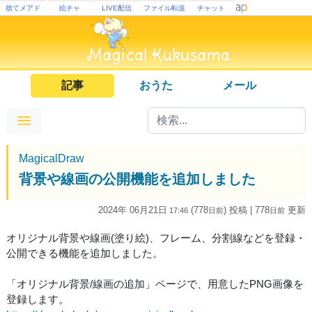
捨てメアド
絵チャ
LIVE配信
ファイル転送
チャット
記事
おうた
メール
MagicalDraw
背景や線画の公開機能を追加しました
2024年 06月21日
(778
) 投稿
| 778
更新
17:46
日
前
日
前
オリジナル背景や線画(塗り絵)、フレーム、分割線などを登録・
公開できる機能を追加しました。
「オリジナル背景/線画の追加」ページで、用意したPNG画像を
登録します。