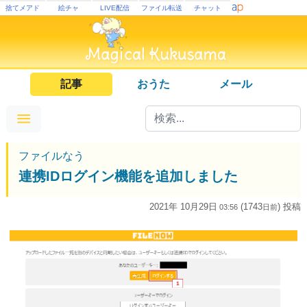
捨てメアド
絵チャ
LIVE配信
ファイル転送
チャット
記事
おうた
メール
ファイルなう
連携IDログイン機能を追加しました
2021年 10月29日
(1743
) 投稿
03:56
日
前