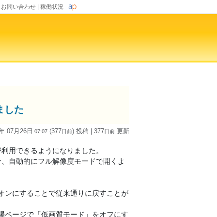
|
お問い合わせ
|
稼働状況
ました
5年 07月26日
(377
) 投稿
| 377
更新
07:07
日
前
日
前
ードが利用できるようになりました。
の場合、自動的にフル解像度モードで開くよ
オンにすることで従来通りに戻すことが
場ページで「低画質モード」をオフにす