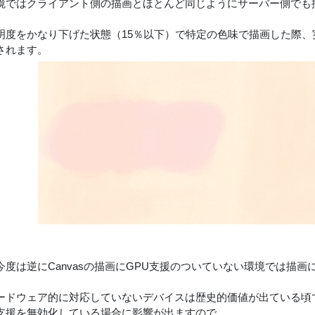
境ではクライアント側の描画とほとんど同じようにサーバー側でも
明度をかなり下げた状態（15％以下）で特定の色味で描画した際
されます。
今度は逆にCanvasの描画にGPU支援のついていない環境では描
ードウェア的に対応していないデバイスは歴史的価値が出ている頃
支援を無効化している場合に影響が出ますので、