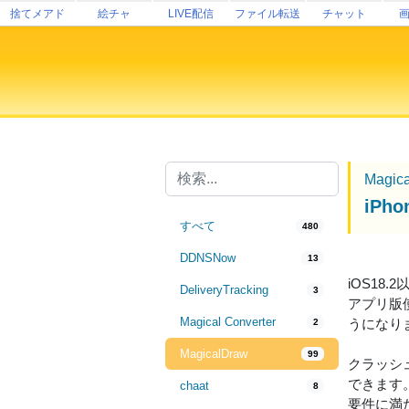
捨てメアド
絵チャ
LIVE配信
ファイル転送
チャット
Magic
iP
すべて
480
DDNSNow
13
iOS18
DeliveryTracking
3
アプリ版使
Magical Converter
うになり
2
MagicalDraw
99
クラッシ
できます
chaat
8
要件に満