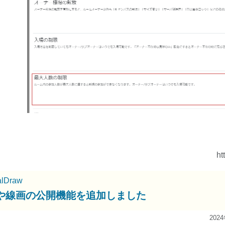
ht
alDraw
や線画の公開機能を追加しました
202