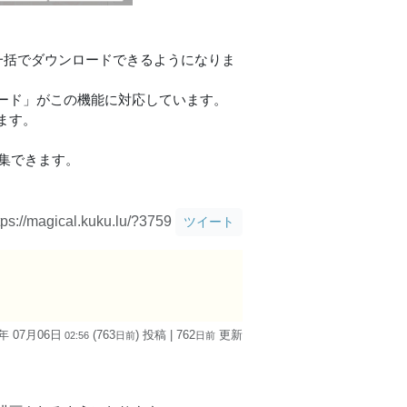
て一括でダウンロードできるようになりま
ード」がこの機能に対応しています。
ます。
ま編集できます。
tps://magical.kuku.lu/?3759
ツイート
4年 07月06日
(763
) 投稿
| 762
更新
02:56
日
前
日
前