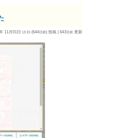
た
4年 11月01日
(644
) 投稿
| 643
更新
13:15
日
前
日
前