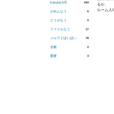
kukuluLIVE
243
るか、
ルーム入
がめんなう
6
どうがなう
5
ファイルなう
17
メルアドぽいぽい
78
全般
2
重要
3