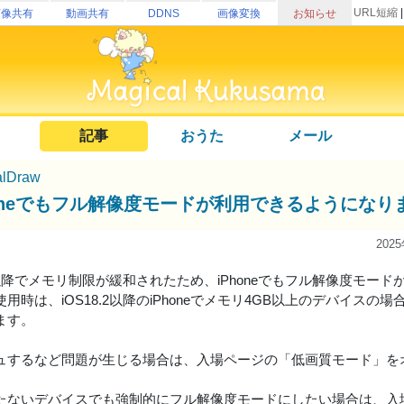
URL短縮
画像共有
動画共有
DDNS
画像変換
お知らせ
記事
おうた
メール
alDraw
honeでもフル解像度モードが利用できるようになり
202
.2以降でメモリ制限が緩和されたため、iPhoneでもフル解像度モ
用時は、iOS18.2以降のiPhoneでメモリ4GB以上のデバイス
ます。
ュするなど問題が生じる場合は、入場ページの「低画質モード」を
。
たないデバイスでも強制的にフル解像度モードにしたい場合は、入