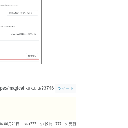
tps://magical.kuku.lu/?3746
ツイート
4年 06月21日
(777
) 投稿
| 777
更新
17:46
日
前
日
前