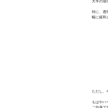
大半の環
特に、透
幅に緩和
ただし、
もはやハ
ご自身で