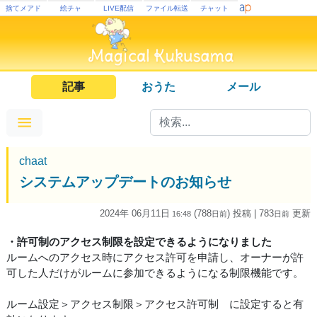
捨てメアド
絵チャ
LIVE配信
ファイル転送
チャット
記事
おうた
メール
chaat
システムアップデートのお知らせ
2024年 06月11日
(788
) 投稿
| 783
更新
16:48
日
前
日
前
・許可制のアクセス制限を設定できるようになりました
ルームへのアクセス時にアクセス許可を申請し、オーナーが許
可した人だけがルームに参加できるようになる制限機能です。
ルーム設定＞アクセス制限＞アクセス許可制 に設定すると有