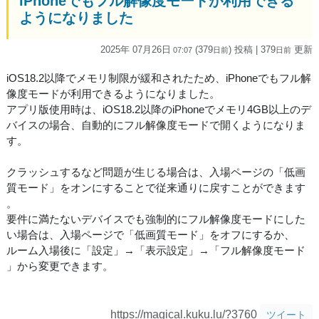
iPhoneでもフル解像度モードが利用できる
ようになりました
2025年 07月26日
(379
) 投稿
| 379
更新
07:07
日
前
日
前
iOS18.2以降でメモリ制限が緩和されたため、iPhoneでもフル解
像度モードが利用できるようになりました。
アプリ版使用時は、iOS18.2以降のiPhoneでメモリ4GB以上のデ
バイスの場合、自動的にフル解像度モードで開くようになりま
す。
クラッシュするなど問題が生じる場合は、入場ページの「低画
質モード」をオンにすることで従来通りに戻すことができます
。
要件に満たないデバイスでも強制的にフル解像度モードにした
い場合は、入場ページで「低画質モード」をオフにするか、
ルーム入場後に「設定」→「表示設定」→「フル解像度モード
」から変更できます。
https://magical.kuku.lu/?3760
ツイート