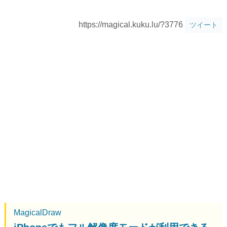
https://magical.kuku.lu/?3776
ツイート
MagicalDraw