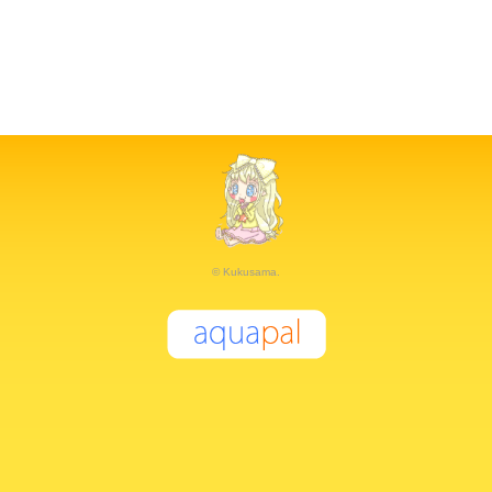
© Kukusama.