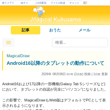
捨てメアド
絵チャ
LIVE配信
ファイル転送
チャット
記事
おうた
メール
MagicalDraw
Android16以降のタブレットの動作について
2026年 08月08日
(1
) 投稿
| 1
更新
03:45
日
前
日
前
Android16および17以降の一部機種(Galaxy Tab Sシリーズなど)
において、タブレットの自認が完全に"パソコン"になりました。
この影響で、MagicalDrawもWeb版はデフォルトでPCとして表
示されるようになります。