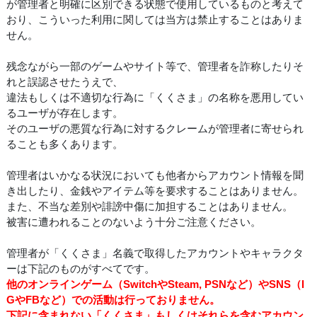
が管理者と明確に区別できる状態で使用しているものと考えて
おり、こういった利用に関しては当方は禁止することはありま
せん。
残念ながら一部のゲームやサイト等で、管理者を詐称したりそ
れと誤認させたうえで、
違法もしくは不適切な行為に「くくさま」の名称を悪用してい
るユーザが存在します。
そのユーザの悪質な行為に対するクレームが管理者に寄せられ
ることも多くあります。
管理者はいかなる状況においても他者からアカウント情報を聞
き出したり、金銭やアイテム等を要求することはありません。
また、不当な差別や誹謗中傷に加担することはありません。
被害に遭われることのないよう十分ご注意ください。
管理者が「くくさま」名義で取得したアカウントやキャラクタ
ーは下記のものがすべてです。
他のオンラインゲーム（SwitchやSteam, PSNなど）やSNS（I
GやFBなど）での活動は行っておりません。
下記に含まれない「くくさま」もしくはそれらを含むアカウン