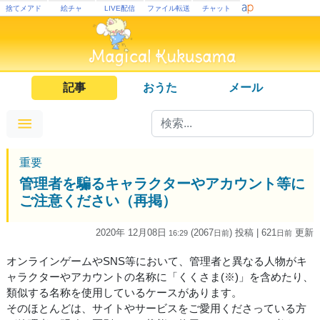
捨てメアド
絵チャ
LIVE配信
ファイル転送
チャット
記事
おうた
メール
重要
管理者を騙るキャラクターやアカウント等に
ご注意ください（再掲）
2020年 12月08日
(2067
) 投稿
| 621
更新
16:29
日
前
日
前
オンラインゲームやSNS等において、管理者と異なる人物がキ
ャラクターやアカウントの名称に「くくさま(※)」を含めたり、
類似する名称を使用しているケースがあります。
そのほとんどは、サイトやサービスをご愛用くださっている方