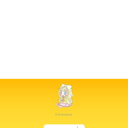
© Kukusama.