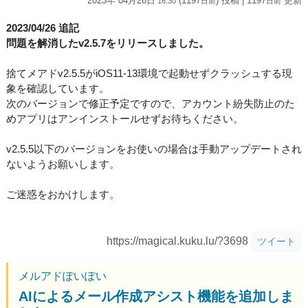
2023年 04月26日
(1197
) 投稿
| 1197
更新
16:30
日
前
日
前
2023/04/26 追記
問題を解消したv2.5.7をリリースしました。
捨てメアドv2.5.5がiOS11-13環境で起動せずクラッシュする現
象を確認しています。
次のバージョンで修正予定ですので、アカウント紛失防止のた
めアプリはアンインストールせずお待ちください。
v2.5.5以下のバージョンをお使いの場合は手動アップデートされ
ないようお願いします。
ご迷惑をおかけします。
https://magical.kuku.lu/?3698
ツイート
メルアドぽいぽい
AIによるメール作成アシスト機能を追加しま