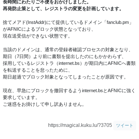
長時間にわたりご不便をおかけしました。
再発防止策として、レジストラの変更を計画しています。
捨てメアド(InstAddr)にて提供しているドメイン「fanclub.pm」
がAFNICによるブロック状態となっており、
現在送受信ができない状態です。
当該のドメインは、通常の登録者確認プロセスの対象となり、
期日（7日間）より前に書類を提出したのにもかかわらず、
採用しているレジストラ（internet.bs）が期日内にAFNICへ書類
を転送することを怠ったために、
期日超過でブロック対象となってしまったことが原因です。
現在、早急にブロックを撤回するようinternet.bsとAFNICに強く
要求しています。
ご迷惑をお掛けして申し訳ありません。
https://magical.kuku.lu/?3705
ツイート