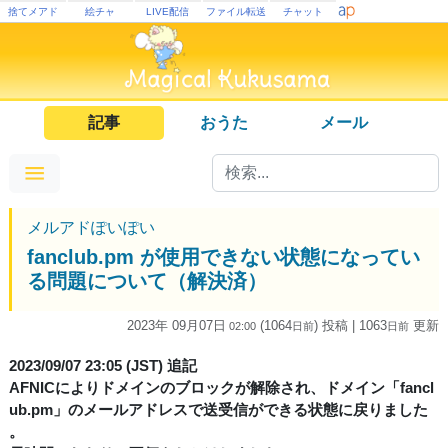
捨てメアド
絵チャ
LIVE配信
ファイル転送
チャット
記事
おうた
メール
メルアドぽいぽい
fanclub.pm が使用できない状態になってい
る問題について（解決済）
2023年 09月07日
(1064
) 投稿
| 1063
更新
02:00
日
前
日
前
2023/09/07 23:05 (JST) 追記
AFNICによりドメインのブロックが解除され、ドメイン「fancl
ub.pm」のメールアドレスで送受信ができる状態に戻りました
。