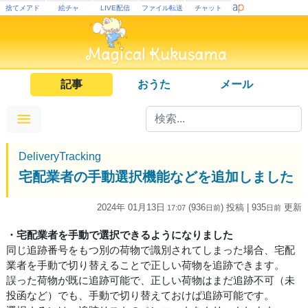
捨てメアド
絵チャ
LIVE配信
ファイル転送
チャット
記事
おうた
メール
DeliveryTracking
宅配業者の手動選択機能などを追加しました
2024年 01月13日
(936
) 投稿
| 935
更新
17:07
日
前
日
前
・宅配業者を手動で選択できるようになりました
同じ追跡番号をもつ別の荷物で識別されてしまった場合、宅配
業者を手動で切り替えることで正しい荷物を追跡できます。
誤った荷物が既に追跡可能で、正しい荷物はまだ追跡不可（未
投函など）でも、手動で切り替えておけば追跡可能です。