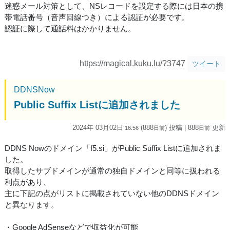
迷惑メール対策として、NSレコードを設定する際には日本の携
帯電話番号（音声回線つき）による認証が必要です。
認証に際して通話料はかかりません。
https://magical.kuku.lu/?3747
ツイート
DDNSNow
Public Suffix Listに追加されました
2024年 03月02日
(888
) 投稿
| 888
更新
16:56
日
前
日
前
DDNS Nowのドメイン「f5.si」がPublic Suffix Listに追加されま
した。
取得したサブドメインが通常の独自ドメインと同等に扱われる
利点があり、
主に下記の点がリストに掲載されていない他のDDNSドメイン
と異なります。
・Google AdSenseなどで収益化が可能