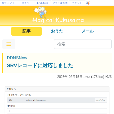
捨てメアド
絵チャ
LIVE配信
ファイル転送
チャット
記事
おうた
メール
DDNSNow
SRVレコードに対応しました
2026年 02月15日
(173
) 投稿
18:53
日
前