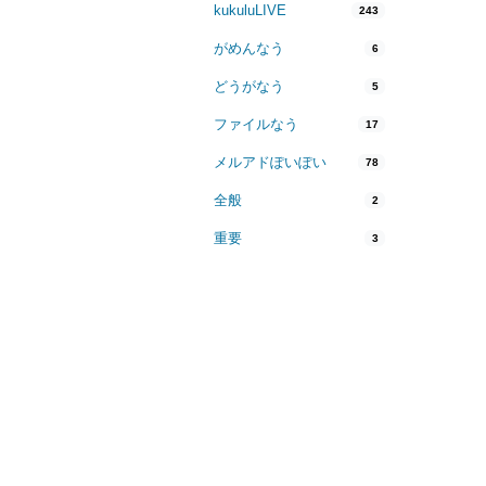
kukuluLIVE
243
がめんなう
6
どうがなう
5
ファイルなう
17
メルアドぽいぽい
78
全般
2
重要
3