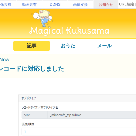
URL短縮
画像共有
動画共有
DDNS
画像変換
お知らせ
記事
おうた
メール
Now
Vレコードに対応しました