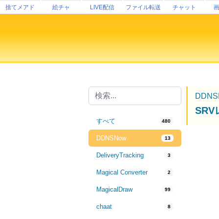
捨てメアド
絵チャ
LIVE配信
ファイル転送
チャット
DDNS
SR
すべて
480
DDNSNow
13
DeliveryTracking
3
Magical Converter
2
MagicalDraw
99
chaat
8