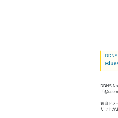
DDNS
Blu
DDNS 
「@use
独自ドメイ
リットが