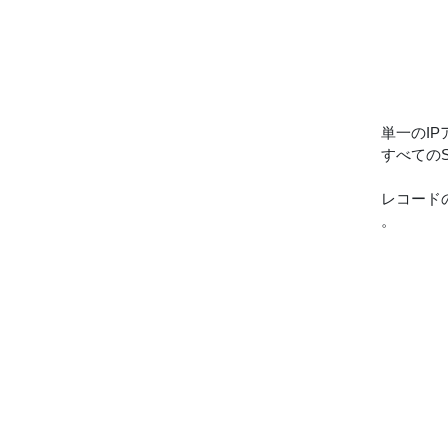
単一のI
すべての
レコード
。