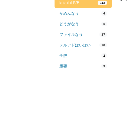
kukuluLIVE
243
がめんなう
6
どうがなう
5
ファイルなう
17
メルアドぽいぽい
78
全般
2
重要
3