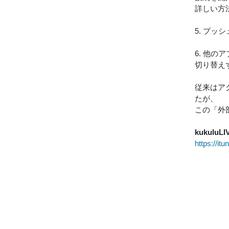
詳しい方
5. プッ
6. 他
切り替え
従来はア
たが、
この「外
kukuluLI
https://i