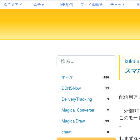
捨てメアド
絵チャ
LIVE配信
ファイル転送
チャット
kukul
スマホ
すべて
480
DDNSNow
13
配信用アプリ
DeliveryTracking
3
Magical Converter
「外部R
2
このモード
MagicalDraw
99
。
chaat
8
1. まず