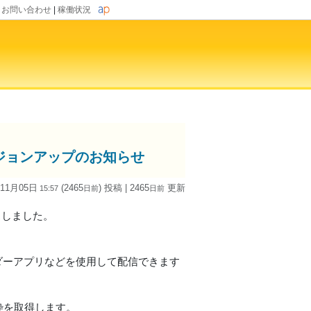
|
お問い合わせ
|
稼働状況
)」バージョンアップのお知らせ
 11月05日
(2465
) 投稿
| 2465
更新
15:57
日
前
日
前
リースしました。
コーダーアプリなどを使用して配信できます
放送枠を取得します。