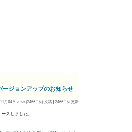
id版)」バージョンアップのお知らせ
 11月04日
(2466
) 投稿
| 2466
更新
20:59
日
前
日
前
0をリリースしました。