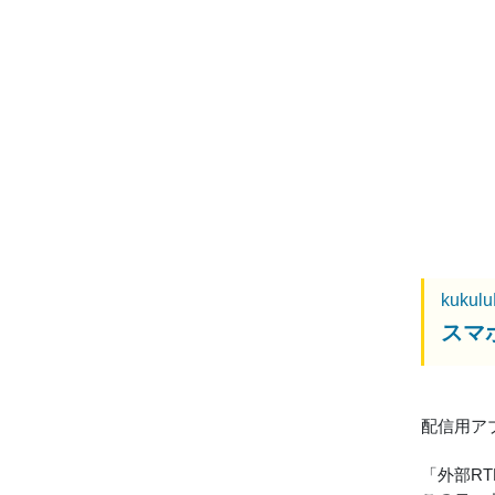
kukul
スマホ
配信用アプリ
「外部R