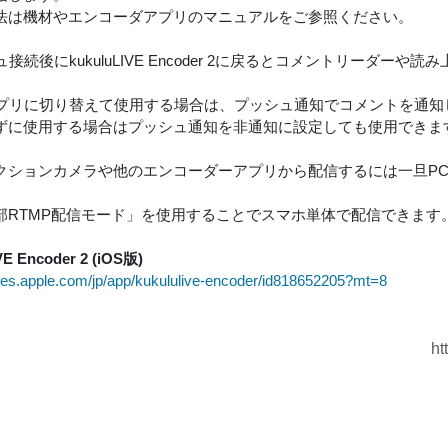
法は機材やエンコーダアプリのマニュアルをご参照ください。
シュ接続後にkukuluLIVE Encoder 2に戻るとコメントリーダ
のアプリに切り替えて使用する場合は、プッシュ通知でコメントを通知
ずに使用する場合はプッシュ通知を非通知に設定しても使用できま
クションカメラや他のエンコーダーアプリから配信するには一旦P
部RTMP配信モード」を使用することでスマホ単体で配信できます
VE Encoder 2 (iOS版)
tunes.apple.com/jp/app/kukululive-encoder/id818652205?mt=8
ht