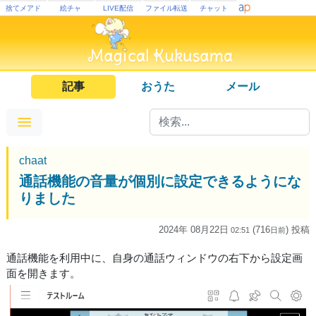
捨てメアド
絵チャ
LIVE配信
ファイル転送
チャット
記事
おうた
メール
chaat
通話機能の音量が個別に設定できるようにな
りました
2024年 08月22日
(716
) 投稿
02:51
日
前
通話機能を利用中に、自身の通話ウィンドウの右下から設定画
面を開きます。