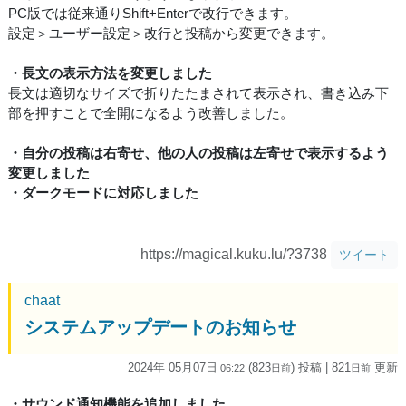
PC版では従来通りShift+Enterで改行できます。
設定＞ユーザー設定＞改行と投稿から変更できます。
・長文の表示方法を変更しました
長文は適切なサイズで折りたたまされて表示され、書き込み下
部を押すことで全開になるよう改善しました。
・自分の投稿は右寄せ、他の人の投稿は左寄せで表示するよう
変更しました
・ダークモードに対応しました
https://magical.kuku.lu/?3738
ツイート
chaat
システムアップデートのお知らせ
2024年 05月07日
(823
) 投稿
| 821
更新
06:22
日
前
日
前
・サウンド通知機能を追加しました