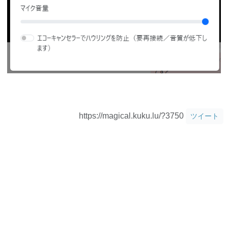
https://magical.kuku.lu/?3750
ツイート