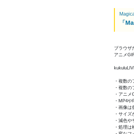
Magica
「Ma
ブラウザ
アニメGI
kukul
・複数の
・複数の
・アニメ
・MP4
・画像は
・サイズ
・減色や
・処理は
・変なフ