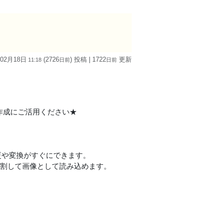
 02月18日
(2726
) 投稿
| 1722
更新
11:18
日
前
日
前
。
ーの作成にご活用ください★
更や変換がすぐにできます。
に分割して画像として読み込めます。