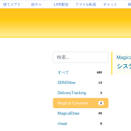
捨てメアド
絵チャ
LIVE配信
ファイル転送
チャット
Magica
シス
すべて
480
DDNSNow
13
DeliveryTracking
3
Magical Converter
2
MagicalDraw
99
chaat
8