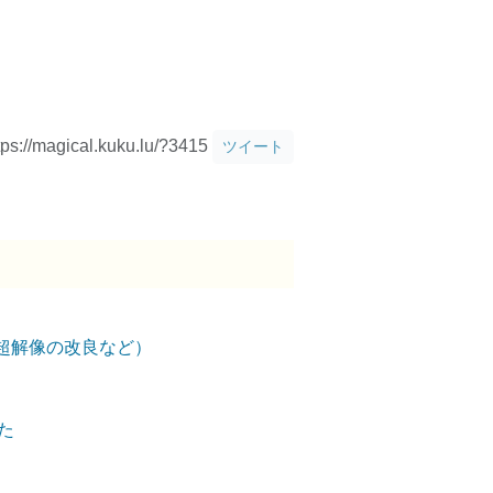
tps://magical.kuku.lu/?3415
ツイート
超解像の改良など）
した