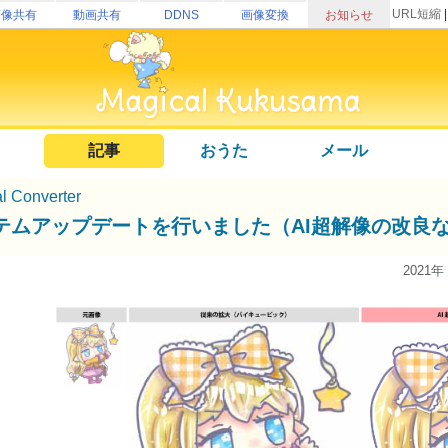
URL短縮
画像共有
動画共有
DDNS
画像変換
お知らせ
記事
おうた
メール
l Converter
テムアップデートを行いました（AI超解像の改良
2021年