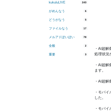
kukuluLIVE
243
がめんなう
6
どうがなう
5
ファイルなう
17
メルアドぽいぽい
78
全般
2
・AI超
処理状況
重要
3
・AI超
ます。
・AI超
・モバイ
した。
・モバイ