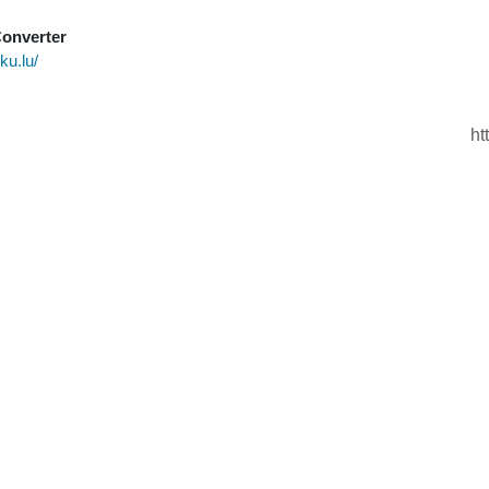
Converter
uku.lu/
ht