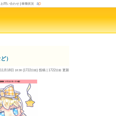
|
お問い合わせ
|
稼働状況
など）
 11月18日
(1722
) 投稿
| 1722
更新
18:38
日
前
日
前