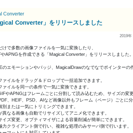
l Converter
gical Converter」をリリースしました
2019年
だけで多数の画像ファイルを一気に変換したり、
FやAPNGを作成できる「Magical Converter」をリリースしました
uLIVEのエモーションやバッジ、MagicalDrawのなでなでポインタ
ファイルをドラッグ＆ドロップで一括追加できます。
ファイルを同一の条件で一気に変換できます。
GIFやAPNGはフレームごとに分割して読み込むため、サイズの変
やPDF、HEIF、PSD、AIなど画像以外もフレーム（ページ）ごと
個別または一気にトリミングできます。
が異なる画像も自動でリサイズしてアニメ化できます。
サイズ変更、オプティマイザによる容量削減が簡単にできます。
極力クライアント側で行い、複雑な処理のみサーバ側で行います。
ォーマットにも対応しています。