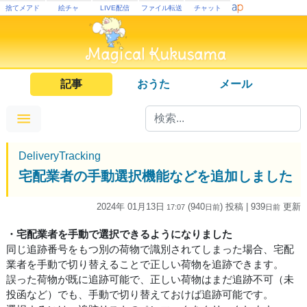
捨てメアド
絵チャ
LIVE配信
ファイル転送
チャット
記事
おうた
メール
DeliveryTracking
宅配業者の手動選択機能などを追加しました
2024年 01月13日
(940
) 投稿
| 939
更新
17:07
日
前
日
前
・宅配業者を手動で選択できるようになりました
同じ追跡番号をもつ別の荷物で識別されてしまった場合、宅配
業者を手動で切り替えることで正しい荷物を追跡できます。
誤った荷物が既に追跡可能で、正しい荷物はまだ追跡不可（未
投函など）でも、手動で切り替えておけば追跡可能です。