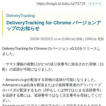
https://magical.kuku.lu/?3719
ツイート
DeliveryTracking
DeliveryTracking for Chrome バージョンア
ップのお知らせ
2023年 05月01日
(1196
) 投稿
| 1196
更新
21:40
日
前
日
前
DeliveryTracking for Chrome のバージョン v0.3.0をリリースし
ました。
・ヤマト運輸の複数口が1つの送り状番号に統合された荷物（11
桁）の追跡が可能になりました。
・Amazon.co.jpが配送する荷物の追跡が可能になりました。
※Amazon.co.jp自身が配送または小規模事業者のデリバリープ
ロバイダが配送するもの（DPもしくは99ではじまる追跡番号）
を追跡する際には、追跡番号ではなく注文番号を登録してくだ
さい。
Amazon.co.jpにログイン中のアカウントで注文されたもののみ