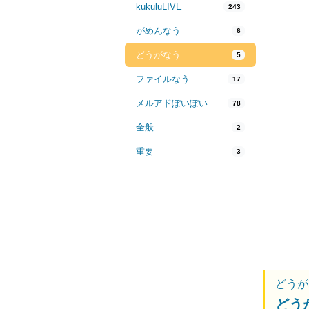
kukuluLIVE
243
がめんなう
6
どうがなう
5
ファイルなう
17
メルアドぽいぽい
78
全般
2
重要
3
どうが
どう