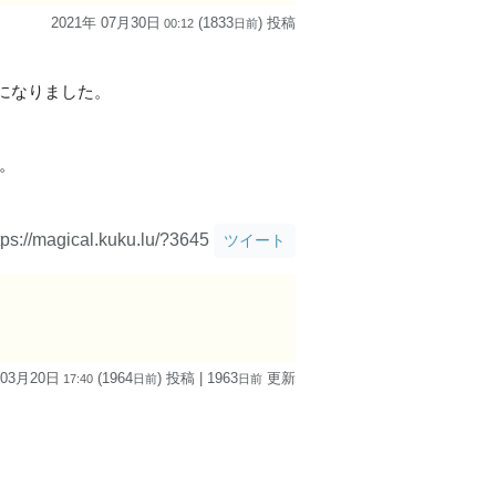
2021年 07月30日
(1833
) 投稿
00:12
日
前
になりました。
。
tps://magical.kuku.lu/?3645
ツイート
 03月20日
(1964
) 投稿
| 1963
更新
17:40
日
前
日
前