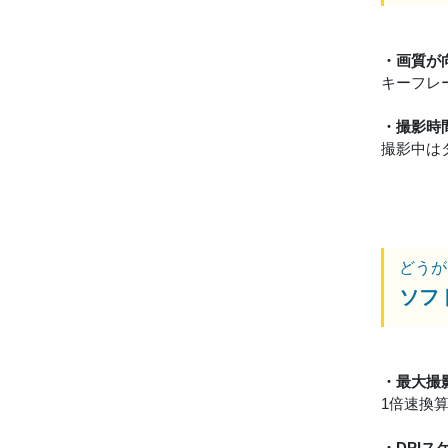
・画質が
キーフレ
・撮影時
撮影中は
どうが
ソフ
・最大撮
1倍速換
・DPI