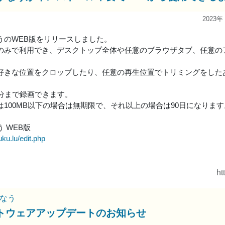
2023年
うのWEB版をリリースしました。
のみで利用でき、デスクトップ全体や任意のブラウザタブ、任意の
好きな位置をクロップしたり、任意の再生位置でトリミングをしたあ
0分まで録画できます。
は100MB以下の場合は無期限で、それ以上の場合は90日になります
 WEB版
uku.lu/edit.php
ht
なう
トウェアアップデートのお知らせ