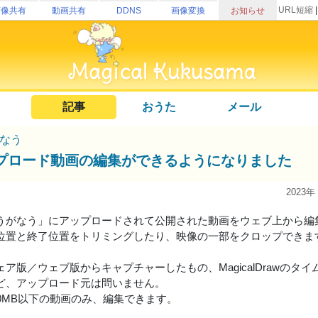
URL短縮
画像共有
動画共有
DDNS
画像変換
お知らせ
記事
おうた
メール
なう
プロード動画の編集ができるようになりました
2023年
うがなう」にアップロードされて公開された動画をウェブ上から編
位置と終了位置をトリミングしたり、映像の一部をクロップできま
ア版／ウェブ版からキャプチャーしたもの、MagicalDrawのタイムラ
ど、アップロード元は問いません。
00MB以下の動画のみ、編集できます。