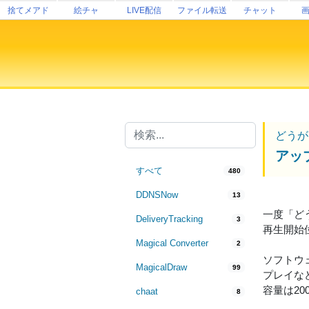
捨てメアド
絵チャ
LIVE配信
ファイル転送
チャット
どうが
アッ
すべて
480
DDNSNow
13
一度「ど
DeliveryTracking
3
再生開始
Magical Converter
2
ソフトウェ
MagicalDraw
99
プレイな
容量は2
chaat
8