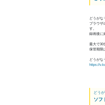
どうがな
ブラウザ
す。
録画後に
最大で3
保管期限
どうがなう
https://v.k
どうが
ソフ