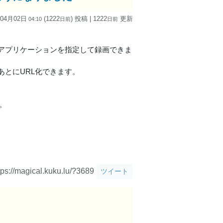
 04月02日
(1222
) 投稿
| 1222
更新
04:10
日
前
日
前
アプリケーションを指定して録画できま
とにURL化できます。
。
tps://magical.kuku.lu/?3689
ツイート