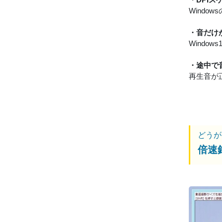
Wind
・音だけ
Windo
・途中で
再生音が
どうが
倍速