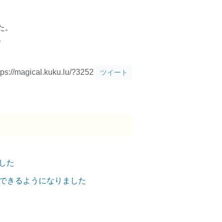
た。
。
tps://magical.kuku.lu/?3252
ツイート
した
用できるようになりました