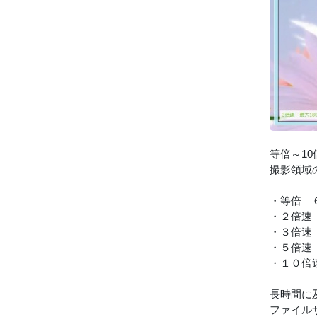
等倍～1
撮影領域
・等倍 
・２倍速
・３倍速
・５倍速
・１０倍
長時間に
ファイル