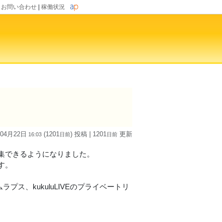
|
お問い合わせ
|
稼働状況
 04月22日
(1201
) 投稿
| 1201
更新
16:03
日
前
日
前
集できるようになりました。
す。
プス、kukuluLIVEのプライベートリ