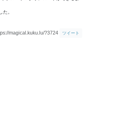
した。
tps://magical.kuku.lu/?3724
ツイート