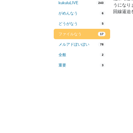
kukuluLIVE
243
うになり
回線逼迫
がめんなう
6
どうがなう
5
ファイルなう
17
メルアドぽいぽい
78
全般
2
重要
3