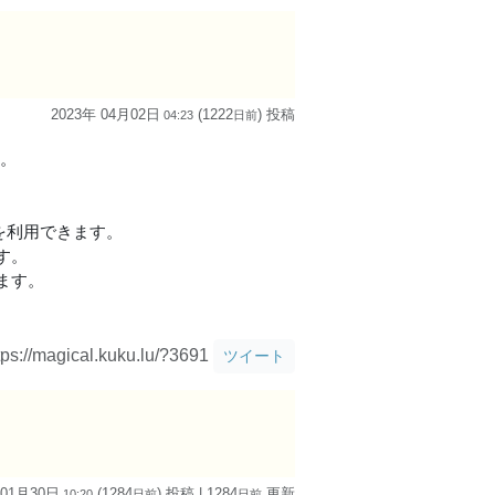
2023年 04月02日
(1222
) 投稿
04:23
日
前
す。
を利用できます。
す。
ます。
tps://magical.kuku.lu/?3691
ツイート
 01月30日
(1284
) 投稿
| 1284
更新
10:20
日
前
日
前