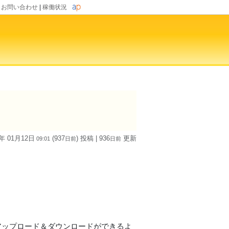
|
お問い合わせ
|
稼働状況
4年 01月12日
(937
) 投稿
| 936
更新
09:01
日
前
日
前
sでアップロード＆ダウンロードができるよ