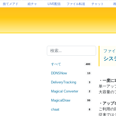
捨てメアド
絵チャ
LIVE配信
ファイル転送
チャット
ファイ
シス
すべて
480
DDNSNow
13
・一度に
DeliveryTracking
3
単一アッ
Magical Converter
大容量の
2
MagicalDraw
99
・アップ
ご利用の
chaat
8
従来では