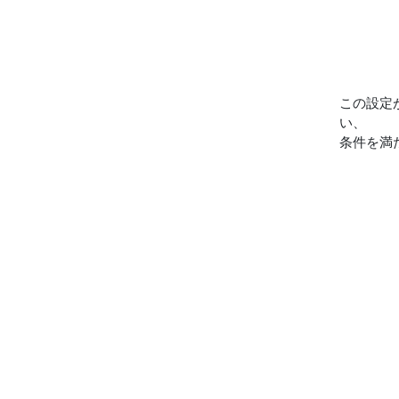
この設定
い、
条件を満