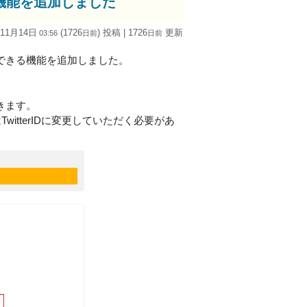
ド機能を追加しました
 11月14日
(1726
) 投稿
| 1726
更新
03:56
日
前
日
前
定できる機能を追加しました。
きます。
はTwitterIDに変更していただく必要があ