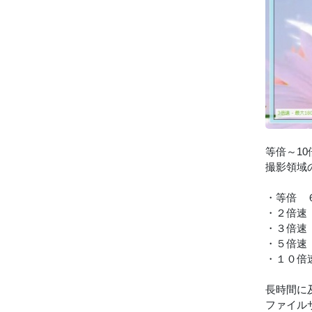
等倍～1
撮影領域
・等倍 
・２倍速
・３倍速
・５倍速
・１０倍
長時間に
ファイル