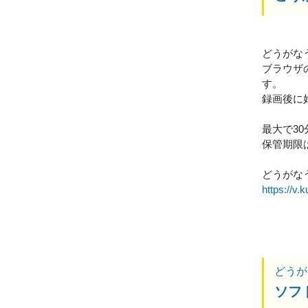
どうがな
ブラウザ
す。
録画後に
最大で3
保管期限
どうがなう
https://v.k
どうが
ソフ