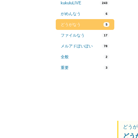
kukuluLIVE
243
がめんなう
6
どうがなう
5
ファイルなう
17
メルアドぽいぽい
78
全般
2
重要
3
どうが
どう