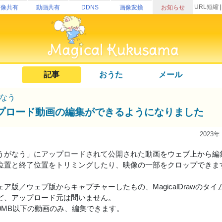
URL短縮
画像共有
動画共有
DDNS
画像変換
お知らせ
記事
おうた
メール
なう
プロード動画の編集ができるようになりました
2023年
うがなう」にアップロードされて公開された動画をウェブ上から編
位置と終了位置をトリミングしたり、映像の一部をクロップできま
ア版／ウェブ版からキャプチャーしたもの、MagicalDrawのタイムラ
ど、アップロード元は問いません。
00MB以下の動画のみ、編集できます。