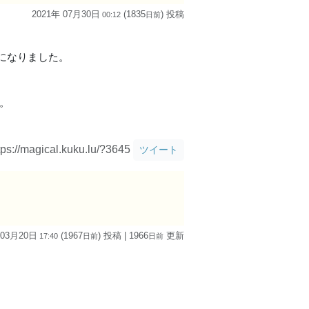
2021年 07月30日
(1835
) 投稿
00:12
日
前
になりました。
。
tps://magical.kuku.lu/?3645
ツイート
 03月20日
(1967
) 投稿
| 1966
更新
17:40
日
前
日
前