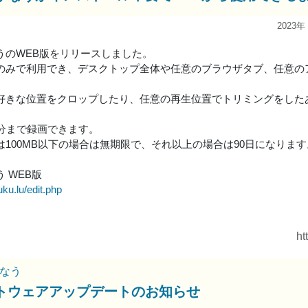
2023年
うのWEB版をリリースしました。
のみで利用でき、デスクトップ全体や任意のブラウザタブ、任意の
好きな位置をクロップしたり、任意の再生位置でトリミングをしたあ
0分まで録画できます。
は100MB以下の場合は無期限で、それ以上の場合は90日になります
 WEB版
uku.lu/edit.php
ht
なう
トウェアアップデートのお知らせ