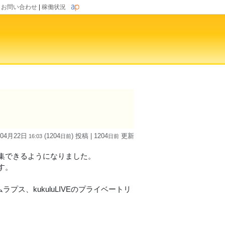
|
お問い合わせ
|
稼働状況
 04月22日
(1204
) 投稿
| 1204
更新
16:03
日
前
日
前
集できるようになりました。
す。
プス、kukuluLIVEのプライベートリ