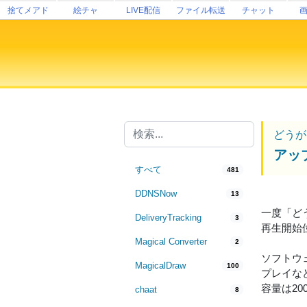
捨てメアド
絵チャ
LIVE配信
ファイル転送
チャット
どうが
アッ
すべて
481
DDNSNow
13
一度「ど
DeliveryTracking
3
再生開始
Magical Converter
2
ソフトウェ
MagicalDraw
100
プレイな
容量は2
chaat
8