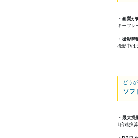
・画質が
キーフレ
・撮影時
撮影中は
どうが
ソフ
・最大撮
1倍速換
・DPI