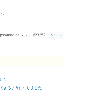
た。
。
tps://magical.kuku.lu/?3252
ツイート
した
用できるようになりました