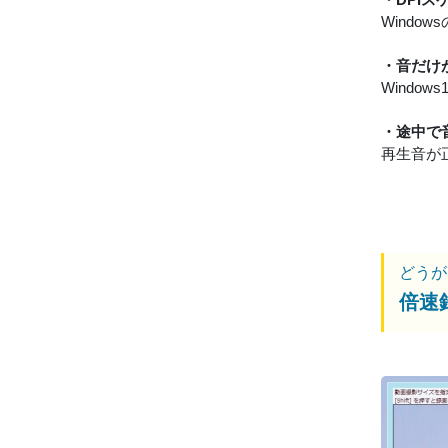
Wind
・音だけ
Windo
・途中で
再生音が
どうが
倍速