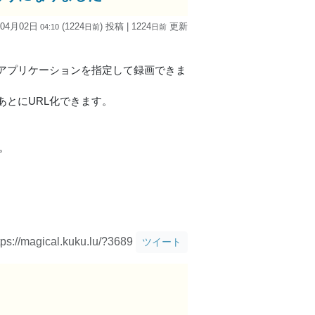
 04月02日
(1224
) 投稿
| 1224
更新
04:10
日
前
日
前
アプリケーションを指定して録画できま
とにURL化できます。
。
tps://magical.kuku.lu/?3689
ツイート